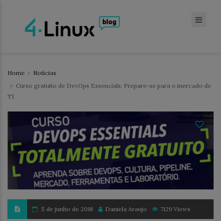
Home
Notícias
Curso gratuito de DevOps Essencials: Prepare-se para o mercado de
TI
5 de junho de 2018
Daniela Araujo
7129 Views