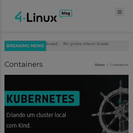
No posts where found
No posts where found
BREAKING NEWS
Containers
Home
Containers