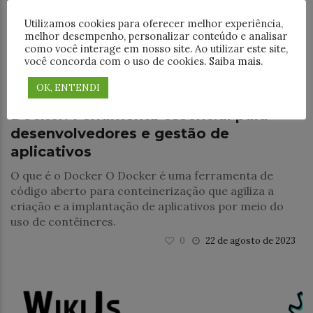
Utilizamos cookies para oferecer melhor experiência,
melhor desempenho, personalizar conteúdo e analisar
como você interage em nosso site. Ao utilizar este site,
você concorda com o uso de cookies.
Saiba mais
.
OK, ENTENDI
DevOps
Docker: Ferramenta essencial para
desenvolvedores e gestão de
aplicativos
O que é o Docker O Docker é uma ferramenta de
código aberto para conteinerização que agiliza a
criação e a implantação de aplicativos por meio do
uso de contêineres.
0
22 de agosto de 2023