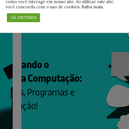
como você interage em nosso site. Ao utilizar este site,
nuvem, Google Cloud e Amazon Web Services?
você concorda com o uso de cookies.
Saiba mais
.
Temos o curso perfeito para você! A 4Linux aca
de
OK, ENTENDI