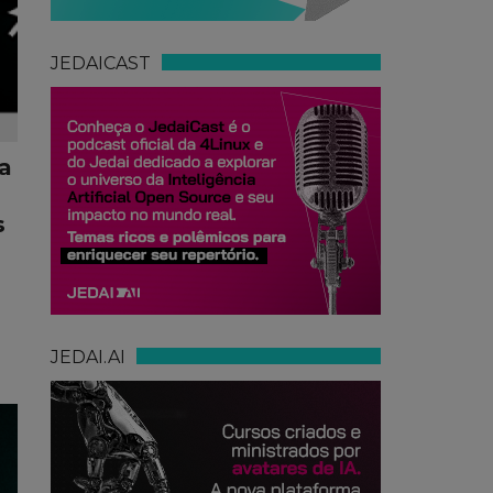
JEDAICAST
a
s
JEDAI.AI