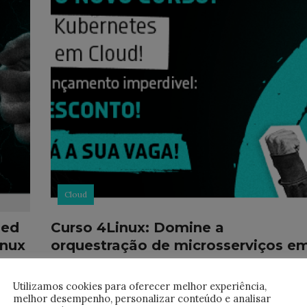
Cloud
sed
Curso 4Linux: Domine a
inux
orquestração de microsserviços e
nuvem!
tem
erosas
Utilizamos cookies para oferecer melhor experiência,
Quer se tornar mestre na orquestração de
es, e
melhor desempenho, personalizar conteúdo e analisar
microsserviços nas duas maiores plataformas d