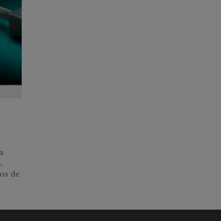
a
,
vos de