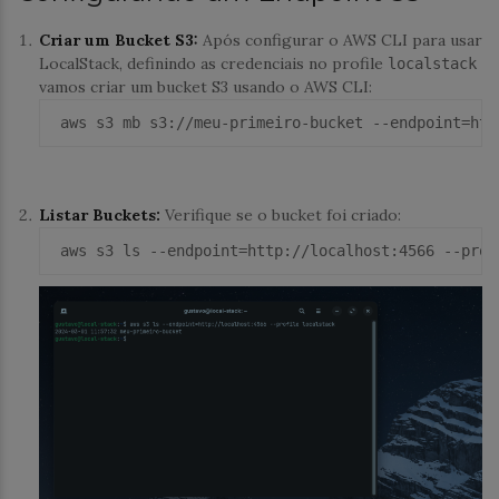
Criar um Bucket S3:
Após configurar o AWS CLI para usar
LocalStack, definindo as credenciais no profile
localstack
vamos criar um bucket S3 usando o AWS CLI:
 aws 
s3
 mb 
s3
://meu-primeiro-
bucket 
--endpoint
=htt
Listar Buckets:
Verifique se o bucket foi criado:
 aws s3 
ls
 --endpoint=http://localhos
t:4566
 --
prof