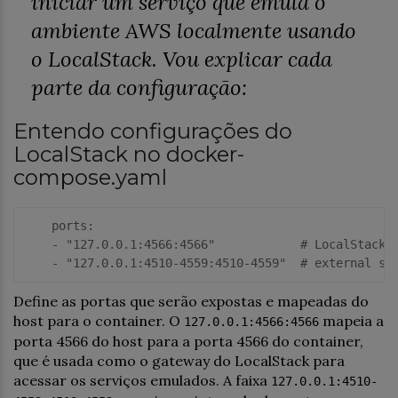
iniciar um serviço que emula o
ambiente AWS localmente usando
o LocalStack. Vou explicar cada
parte da configuração:
Entendo configurações do
LocalStack no docker-
compose.yaml
ports
:

-
 "127
.0
.0
.1
:4566
:4566"
            # 
LocalStack
-
 "127
.0
.0
.1
:4510-4559
:4510-4559"
  # 
external
se
Define as portas que serão expostas e mapeadas do
host para o container. O
mapeia a
127.0.0.1:4566:4566
porta 4566 do host para a porta 4566 do container,
que é usada como o gateway do LocalStack para
acessar os serviços emulados. A faixa
127.0.0.1:4510-