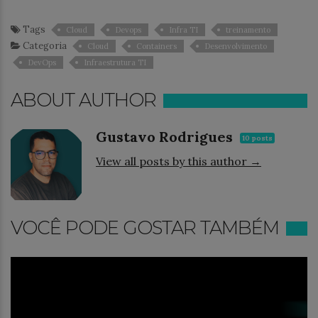
Tags
Cloud
Devops
Infra TI
treinamento
Categoria
Cloud
Containers
Desenvolvimento
DevOps
Infraestrutura TI
ABOUT AUTHOR
Gustavo Rodrigues
10 posts
View all posts by this author →
VOCÊ PODE GOSTAR TAMBÉM