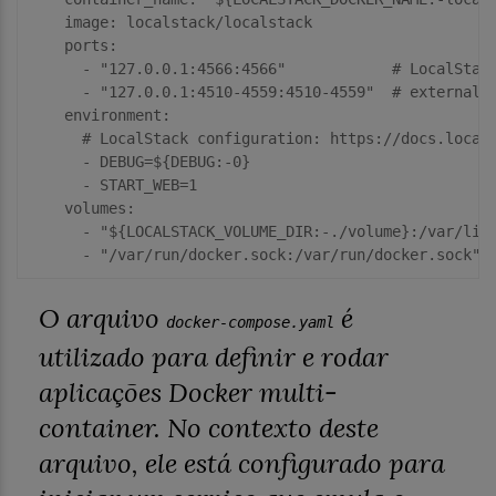
    image:
    ports:
      - 
"127.0.0.1:4566:4566"
# LocalStac
      - 
"127.0.0.1:4510-4559:4510-4559"
# external 
    environment:
# LocalStack configuration: https:
//docs.local
      - DEBUG=${DEBUG:
-0
}

      - START_WEB=
1
    volumes:
      - 
"${LOCALSTACK_VOLUME_DIR:-./volume}:/var/lib
      - 
"/var/run/docker.sock:/var/run/docker.sock"
O arquivo
é
docker-compose.yaml
utilizado para definir e rodar
aplicações Docker multi-
container. No contexto deste
arquivo, ele está configurado para