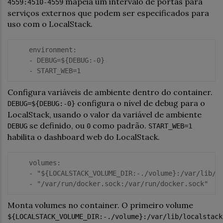
mapeia um intervalo de portas para
4559:4510-4559
serviços externos que podem ser especificados para
uso com o LocalStack.
    environment:

    -
 DEBUG=${
DEBUG:
-
0
    -
 START_WEB=
1
Configura variáveis de ambiente dentro do container.
configura o nível de debug para o
DEBUG=${DEBUG:-0}
LocalStack, usando o valor da variável de ambiente
se definido, ou
como padrão.
DEBUG
0
START_WEB=1
habilita o dashboard web do LocalStack.
    volumes:

    -
"${LOCALSTACK_VOLUME_DIR:-./volume}:/var/lib/l
    -
"/var/run/docker.sock:/var/run/docker.sock"
Monta volumes no container. O primeiro volume
${LOCALSTACK_VOLUME_DIR:-./volume}:/var/lib/localstack