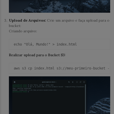
Upload de Arquivos:
Crie um arquivo e faça upload para o
bucket:
Criando arquivo:
echo
"Olá, Mundo!"
 > 
index
Realizar upload para o Bucket S3:
 aws 
s3
cp
 index.html 
s3
://meu-primeiro-
bucket 
--e