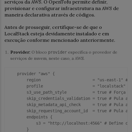
serviços da AWS. O OpenTofu permite definir,
provisionar e configurar infraestrutura na AWS de
maneira declarativa através de códigos.
Antes de prosseguir, certifique-se de que o
LocalStack esteja devidamente instalado e em
execução conforme mencionado anteriormente.
Provider:
O bloco
especifica o provedor de
provider
serviços de nuvem, neste caso, a AWS.
    provider 
"aws"
 {

region
                      = 
"us-east-1"
# 
profile
                     = 
"localstack"
#
s3_use_path_style
           = 
true
# Força o
skip_credentials_validation
 = 
true
# Pula a 
skip_metadata_api_check
     = 
true
# Pula a 
skip_requesting_account_id
  = 
true
# Pula a 
        endpoints {

s3
 = 
"http://localhost:4566"
# Define o 
        }  
