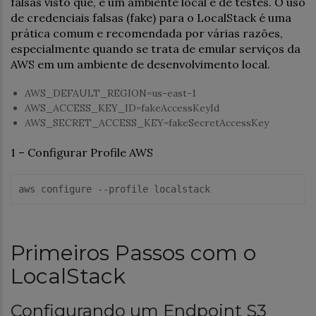
falsas visto que, é um ambiente local e de testes. O uso
de credenciais falsas (fake) para o LocalStack é uma
prática comum e recomendada por várias razões,
especialmente quando se trata de emular serviços da
AWS em um ambiente de desenvolvimento local.
AWS_DEFAULT_REGION=us-east-1
AWS_ACCESS_KEY_ID=fakeAccessKeyId
AWS_SECRET_ACCESS_KEY=fakeSecretAccessKey
1 – Configurar Profile AWS
aws configure 
--profile localstack
Primeiros Passos com o
LocalStack
Configurando um Endpoint S3