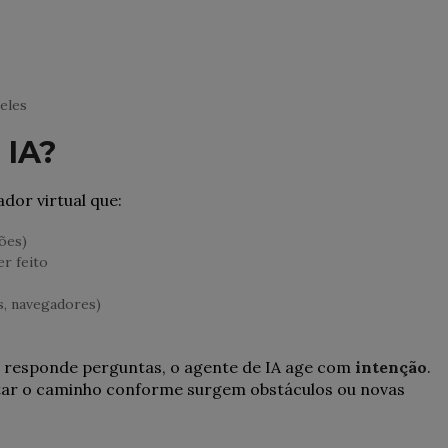
eles
 IA?
or virtual que:
ões)
r feito
s, navegadores)
 responde perguntas, o agente de IA age com
intenção
.
ustar o caminho conforme surgem obstáculos ou novas