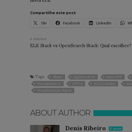
Compartilhe este post:
18+
Facebook
LinkedIn
W
Anterior
ELK Stack vs OpenSearch Stack: Qual escolher?
Tags
4linux
Agentes de IA
Auto-GPT
Ferramentas IA
GPT-4
IA no trabalho
Int
Transformação Digital
ABOUT AUTHOR
Denis Ribeiro
17 posts