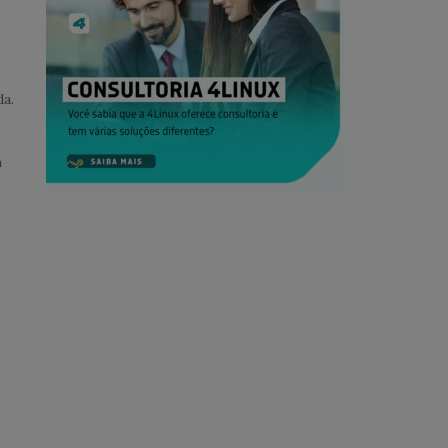
da.
m