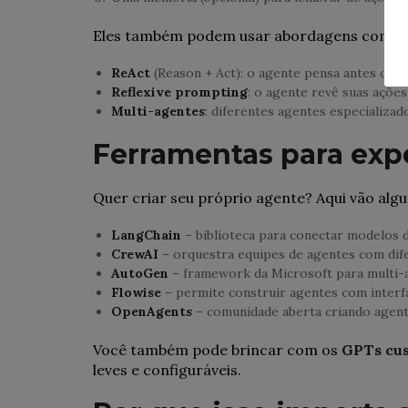
Eles também podem usar abordagens como:
ReAct
(Reason + Act): o agente pensa antes de a
Reflexive prompting
: o agente revê suas ações
Multi-agentes
: diferentes agentes especializ
Ferramentas para exp
Quer criar seu próprio agente? Aqui vão alg
LangChain
– biblioteca para conectar modelos 
CrewAI
– orquestra equipes de agentes com dife
AutoGen
– framework da Microsoft para multi-a
Flowise
– permite construir agentes com interfa
OpenAgents
– comunidade aberta criando agent
Você também pode brincar com os
GPTs cu
leves e configuráveis.