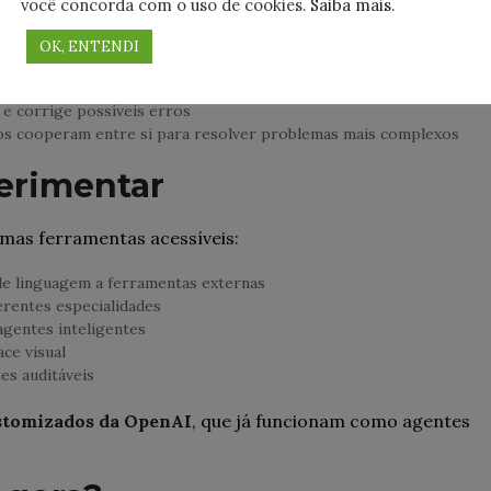
você concorda com o uso de cookies.
Saiba mais
.
OK, ENTENDI
gir
 e corrige possíveis erros
ados cooperam entre si para resolver problemas mais complexos
erimentar
umas ferramentas acessíveis:
de linguagem a ferramentas externas
rentes especialidades
gentes inteligentes
ce visual
es auditáveis
stomizados da OpenAI
, que já funcionam como agentes