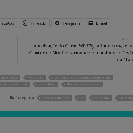
hatsApp
Threads
Telegram
E-mail
Próxi
Atualização do Curso WildFly: Administração 
Cluster de Alta Performance em ambiente Dev
da 4Li
automação
Chatbots
compartilhando conhecimento em ia
eligência Artificial
Tecnologia
Tecnologia inovadora
Categoria
Desenvolvimento
IA
Negócios
Notícia