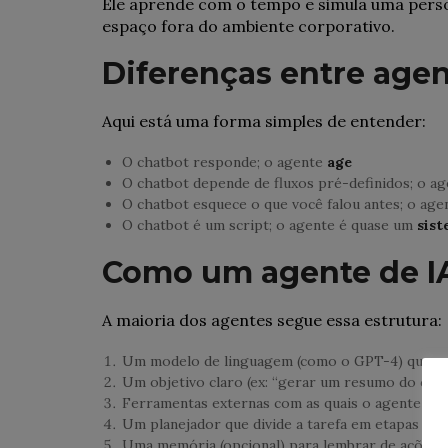
Ele aprende com o tempo e simula uma pers
espaço fora do ambiente corporativo.
Diferenças entre agen
Aqui está uma forma simples de entender:
O chatbot responde; o agente
age
O chatbot depende de fluxos pré-definidos; o a
O chatbot esquece o que você falou antes; o ag
O chatbot é um script; o agente é quase um
sist
Como um agente de IA
A maioria dos agentes segue essa estrutura:
Um modelo de linguagem (como o GPT-4) que en
Um objetivo claro (ex: “gerar um resumo do capít
Ferramentas externas com as quais o agente pode
Um planejador que divide a tarefa em etapas e d
Uma memória (opcional) para lembrar de ações 