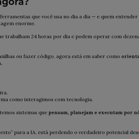
agora?
 ferramentas que você usa no dia a dia — e quem entender
ntagem enorme.
 que trabalham 24 horas por dia e podem operar com dezen
lanilhas ou fazer código, agora está em saber como
orient
A.
ira.
orma como interagimos com tecnologia.
 temos sistemas que
pensam, planejam e executam por n
exto” para a IA, está perdendo o verdadeiro potencial des