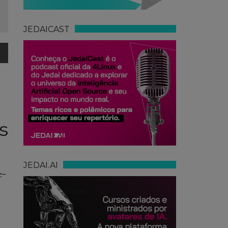
JEDAICAST
s
JEDAI.AI
e-