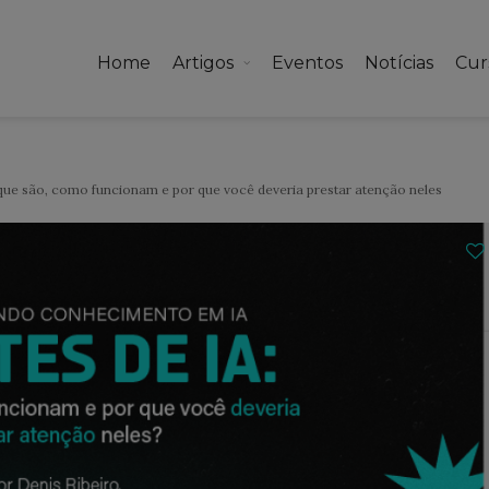
Home
Artigos
Eventos
Notícias
Cur
ue são, como funcionam e por que você deveria prestar atenção neles