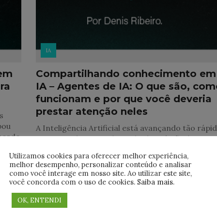
IA
 em
Compartilhando conhecimento em
ra
IA – Agentes de IA: O que são, co
funcionam e por que você deveria
prestar atenção neles
s
bou
A Inteligência Artificial está avançando tão rápi
ançado
que entender o que é um chatbot já não é
suficiente. Estamos entrando na era dos agente
Utilizamos cookies para oferecer melhor experiência,
de IA — sistemas capazes de
melhor desempenho, personalizar conteúdo e analisar
como você interage em nosso site. Ao utilizar este site,
você concorda com o uso de cookies.
Saiba mais
.
OK, ENTENDI