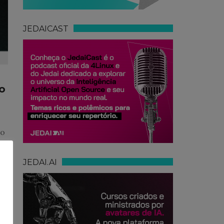
JEDAICAST
mo
do
s
JEDAI.AI