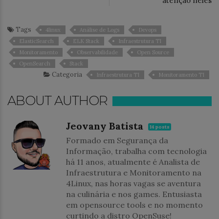
atenção neles
Tags
4linux
Análise de Logs
Devops
ElasticSearch
ELK Stack
Infraestrutura TI
Monitoramento
Observabilidade
Open Source
OpenSearch
Stack
Categoria
Infraestrutura TI
Monitoramento TI
ABOUT AUTHOR
Jeovany Batista
14 posts
Formado em Segurança da
Informação, trabalha com tecnologia
há 11 anos, atualmente é Analista de
Infraestrutura e Monitoramento na
4Linux, nas horas vagas se aventura
na culinária e nos games. Entusiasta
em opensource tools e no momento
curtindo a distro OpenSuse!