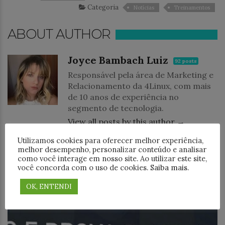
Categoria
Notícias
Treinamentos
ABOUT AUTHOR
Joyce Bambach Luiz
92 posts
Responsável pela área de Marketing e
Relacionamento da 4Linux, com mais
de 10 anos de experiência no
segmento de tecnologia.
View all posts by this author →
Utilizamos cookies para oferecer melhor experiência,
VOCÊ PODE GOSTAR TAMBÉM
melhor desempenho, personalizar conteúdo e analisar
como você interage em nosso site. Ao utilizar este site,
você concorda com o uso de cookies.
Saiba mais
.
OK, ENTENDI