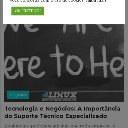
você concorda com o uso de cookies.
Saiba mais
.
OK, ENTENDI
Negócios
Tecnologia e Negócios: A Importância
do Suporte Técnico Especializado
Atualmente podemos afirmar que toda empresa, é