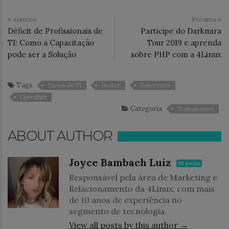
Anterior
Próxima
Déficit de Profissionais de
Participe do Darkmira
TI: Como a Capacitação
Tour 2019 e aprenda
pode ser a Solução
sobre PHP com a 4Linux
Tags
Cursos de TI
Docker
Kubernetes
OpenShift
Categoria
Treinamentos
ABOUT AUTHOR
Joyce Bambach Luiz
92 posts
Responsável pela área de Marketing e
Relacionamento da 4Linux, com mais
de 10 anos de experiência no
segmento de tecnologia.
View all posts by this author →