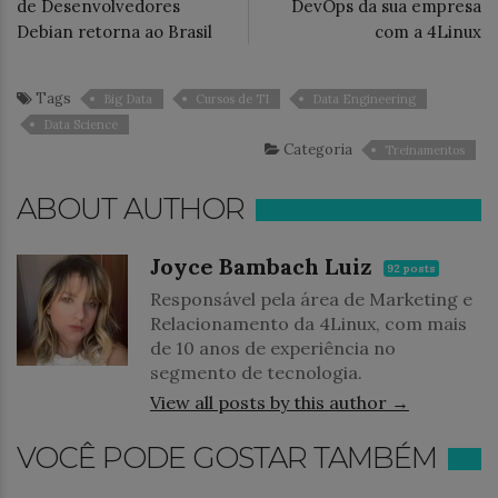
de Desenvolvedores
DevOps da sua empresa
Debian retorna ao Brasil
com a 4Linux
Tags
Big Data
Cursos de TI
Data Engineering
Data Science
Categoria
Treinamentos
ABOUT AUTHOR
Joyce Bambach Luiz
92 posts
Responsável pela área de Marketing e
Relacionamento da 4Linux, com mais
de 10 anos de experiência no
segmento de tecnologia.
View all posts by this author →
VOCÊ PODE GOSTAR TAMBÉM
Treinamentos