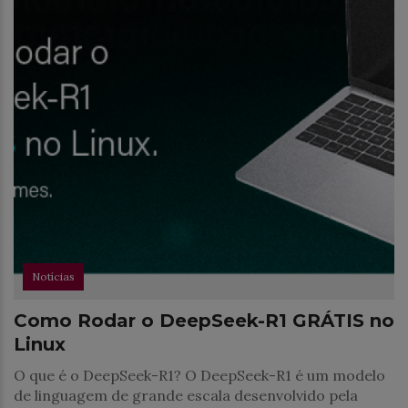
Notícias
Como Rodar o DeepSeek-R1 GRÁTIS no
Linux
O que é o DeepSeek-R1? O DeepSeek-R1 é um modelo
de linguagem de grande escala desenvolvido pela