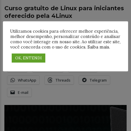
Curso gratuito de Linux para iniciantes
oferecido pela 4Linux
Iniciativa visa facilitar a entrada dos novos
Utilizamos cookies para oferecer melhor experiência,
profissionais no mundo linux. A 4Linux anunciou que
melhor desempenho, personalizar conteúdo e analisar
o curso Linux Beginners in Cloud Online (4449) será
como você interage em nosso site. Ao utilizar este site,
oferecido gratuitamente a todos os interessados, o
você concorda com o uso de cookies.
Saiba mais
.
OK, ENTENDI
Compartilhe este post:
18+
Facebook
LinkedIn
WhatsApp
Threads
Telegram
E-mail