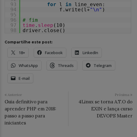
93
for
l
in
line_even:
94
f.write(l+
"\n"
)
95
96
# fim
97
time
.
sleep
(10)
98
driver.close()
Compartilhe este post:
18+
Facebook
LinkedIn
WhatsApp
Threads
Telegram
E-mail
Anterior
Próxima
Guia definitivo para
4Linux se torna A.T.O do
aprender PHP em 2018:
EXIN e lança curso
passo a passo para
DEVOPS Master
iniciantes