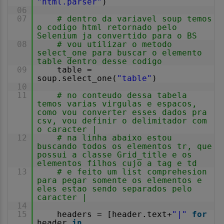
"html.parser"
)
06
07
# dentro da variavel soup temos
o codigo html retornado pelo
Selenium ja convertido para o BS
08
# vou utilizar o metodo
select_one para buscar o elemento
table dentro desse codigo
09
table =
soup.select_one(
"table"
)
10
11
# no conteudo dessa tabela
temos varias virgulas e espacos,
como vou converter esses dados pra
csv, vou definir o delimitador com
o caracter |
12
# na linha abaixo estou
buscando todos os elementos tr, que
possui a classe Grid_title e os
elementos filhos cujo a tag e td
13
# e feito um list comprehesion
para pegar somente os elementos e
eles estao sendo separados pelo
caracter |
14
15
headers = [header.text+
"|"
for
header
in