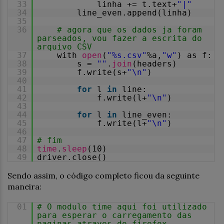
33
linha += t.text+
"|"
34
line_even.append(linha)
35
36
# agora que os dados ja foram
parseados, vou fazer a escrita do
arquivo CSV
37
with
open
(
"%s.csv"
%a,
"w"
) as f:
38
s =
""
.
join
(headers)
39
f.write(s+
"\n"
)
40
41
for
l
in
line:
42
f.write(l+
"\n"
)
43
44
for
l
in
line_even:
45
f.write(l+
"\n"
)
46
47
# fim
48
time
.
sleep
(10)
49
driver.close()
Sendo assim, o código completo ficou da seguinte
maneira:
01
# O modulo time aqui foi utilizado
para esperar o carregamento das
paginas atraves do firefox