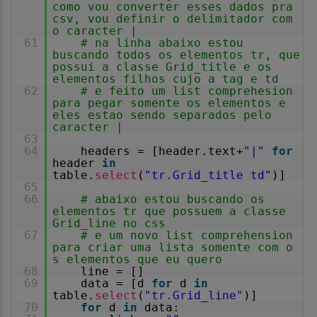
como vou converter esses dados pra
csv, vou definir o delimitador com
o caracter |
61
# na linha abaixo estou
buscando todos os elementos tr, que
possui a classe Grid_title e os
elementos filhos cujo a tag e td
62
# e feito um list comprehesion
para pegar somente os elementos e
eles estao sendo separados pelo
caracter |
63
64
headers = [header.text+
"|"
for
header
in
table.
select
(
"tr.Grid_title td"
)]
65
66
# abaixo estou buscando os
elementos tr que possuem a classe
Grid_line no css
67
# e um novo list comprehension
para criar uma lista somente com o
s elementos que eu quero
68
line = []
69
data = [d
for
d
in
table.
select
(
"tr.Grid_line"
)]
70
for
d
in
data: