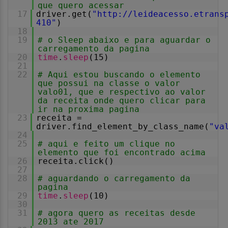
que quero acessar
17
driver.get(
"
http://leideacesso.etrans
410
"
)
18
19
# o Sleep abaixo e para aguardar o
carregamento da pagina
20
time
.
sleep
(15)
21
22
# Aqui estou buscando o elemento
que possui na classe o valor
valo01, que e respectivo ao valor
da receita onde quero clicar para
ir na proxima pagina
23
receita =
driver.find_element_by_class_name(
"va
24
25
# aqui e feito um clique no
elemento que foi encontrado acima
26
receita.click()
27
28
# aguardando o carregamento da
pagina
29
time
.
sleep
(10)
30
31
# agora quero as receitas desde
2013 ate 2017