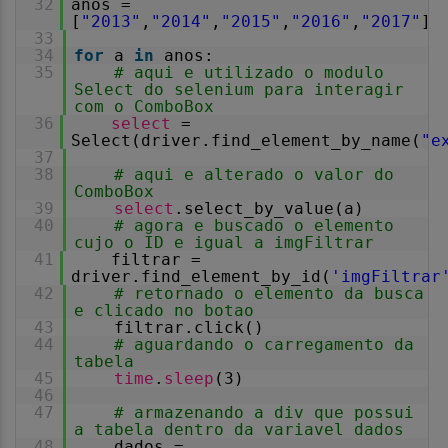
32
anos =
[
"2013"
,
"2014"
,
"2015"
,
"2016"
,
"2017"
]
33
34
for
a
in
anos:
35
# aqui e utilizado o modulo
Select do selenium para interagir
com o ComboBox
36
select
=
Select(driver.find_element_by_name(
"e
37
38
# aqui e alterado o valor do
ComboBox
39
select
.select_by_value(a)
40
# agora e buscado o elemento
cujo o ID e igual a imgFiltrar
41
filtrar =
driver.find_element_by_id(
'imgFiltrar
42
# retornado o elemento da busca
e clicado no botao
43
filtrar.click()
44
# aguardando o carregamento da
tabela
45
time
.
sleep
(3)
46
47
# armazenando a div que possui
a tabela dentro da variavel dados
48
dados =