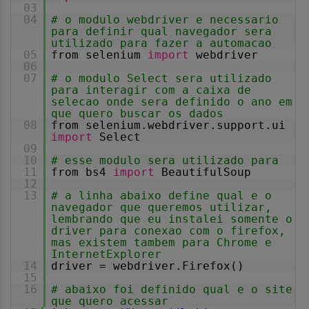
03
04
# o modulo webdriver e necessario
para definir qual navegador sera
utilizado para fazer a automacao
05
from selenium
import
webdriver
06
07
# o modulo Select sera utilizado
para interagir com a caixa de
selecao onde sera definido o ano em
que quero buscar os dados
08
from selenium.webdriver.support.ui
import
Select
09
10
# esse modulo sera utilizado para
11
from bs4
import
BeautifulSoup
12
13
# a linha abaixo define qual e o
navegador que queremos utilizar,
lembrando que eu instalei somente o
driver para conexao com o firefox,
mas existem tambem para Chrome e
InternetExplorer
14
driver = webdriver.Firefox()
15
16
# abaixo foi definido qual e o site
que quero acessar