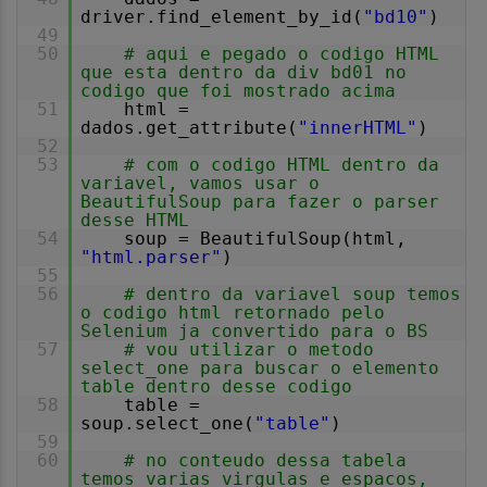
driver.find_element_by_id(
"bd10"
)
49
50
# aqui e pegado o codigo HTML
que esta dentro da div bd01 no
codigo que foi mostrado acima
51
html =
dados.get_attribute(
"innerHTML"
)
52
53
# com o codigo HTML dentro da
variavel, vamos usar o
BeautifulSoup para fazer o parser
desse HTML
54
soup = BeautifulSoup(html,
"html.parser"
)
55
56
# dentro da variavel soup temos
o codigo html retornado pelo
Selenium ja convertido para o BS
57
# vou utilizar o metodo
select_one para buscar o elemento
table dentro desse codigo
58
table =
soup.select_one(
"table"
)
59
60
# no conteudo dessa tabela
temos varias virgulas e espacos,