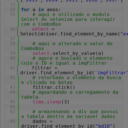
33
34
for
a
in
anos:
35
# aqui e utilizado o modulo
Select do selenium para interagir
com o ComboBox
36
select
=
Select(driver.find_element_by_name(
"e
37
38
# aqui e alterado o valor do
ComboBox
39
select
.select_by_value(a)
40
# agora e buscado o elemento
cujo o ID e igual a imgFiltrar
41
filtrar =
driver.find_element_by_id(
'imgFiltrar
42
# retornado o elemento da busca
e clicado no botao
43
filtrar.click()
44
# aguardando o carregamento da
tabela
45
time
.
sleep
(3)
46
47
# armazenando a div que possui
a tabela dentro da variavel dados
48
dados =
driver.find_element_by_id(
"bd10"
)