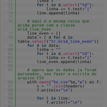
71
linha =
""
72
for
t
in
d.
select
(
"td"
):
73
linha += t.text+
"|"
74
line.append(linha)
75
76
# aqui e a mesma coisa que
acima porem com a classe
Grid_line_even
77
line_even = []
78
data = [ d
for
d
in
table.
select
(
"tr.Grid_line_even"
)]
79
for
d
in
data:
80
linha =
""
81
for
t
in
d.
select
(
"td"
):
82
linha += t.text+
"|"
83
line_even.append(linha)
84
85
# agora que os dados ja foram
parseados, vou fazer a escrita do
arquivo CSV
86
with
open
(
"%s.csv"
%a,
"w"
) as f:
87
s =
""
.
join
(headers)
88
f.write(s+
"\n"
)
89
90
for
l
in
line:
91
f.write(l+
"\n"
)
92