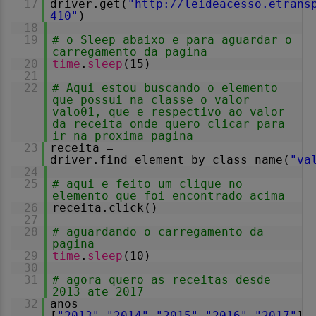
17
driver.get(
"
http://leideacesso.etrans
410
"
)
18
19
# o Sleep abaixo e para aguardar o
carregamento da pagina
20
time
.
sleep
(15)
21
22
# Aqui estou buscando o elemento
que possui na classe o valor
valo01, que e respectivo ao valor
da receita onde quero clicar para
ir na proxima pagina
23
receita =
driver.find_element_by_class_name(
"va
24
25
# aqui e feito um clique no
elemento que foi encontrado acima
26
receita.click()
27
28
# aguardando o carregamento da
pagina
29
time
.
sleep
(10)
30
31
# agora quero as receitas desde
2013 ate 2017
32
anos =
[
"2013"
,
"2014"
,
"2015"
,
"2016"
,
"2017"
]