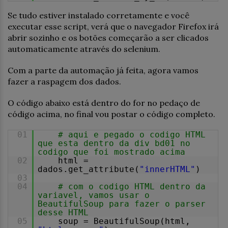
Se tudo estiver instalado corretamente e você
executar esse script, verá que o navegador Firefox irá
abrir sozinho e os botões começarão a ser clicados
automaticamente através do selenium.
Com a parte da automação já feita, agora vamos
fazer a raspagem dos dados.
O código abaixo está dentro do for no pedaço de
código acima, no final vou postar o código completo.
01
# aqui e pegado o codigo HTML
que esta dentro da div bd01 no
codigo que foi mostrado acima
02
html =
dados.get_attribute(
"innerHTML"
)
03
04
# com o codigo HTML dentro da
variavel, vamos usar o
BeautifulSoup para fazer o parser
desse HTML
05
soup = BeautifulSoup(html,