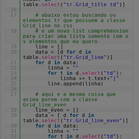
table.
select
(
"tr.Grid_title td"
)]
16
17
# abaixo estou buscando os
elementos tr que possuem a classe
Grid_line no css
18
# e um novo list comprehension
para criar uma lista somente com o
s elementos que eu quero
19
line = []
20
data = [d
for
d
in
table.
select
(
"tr.Grid_line"
)]
21
for
d
in
data:
22
linha =
""
23
for
t
in
d.
select
(
"td"
):
24
linha += t.text+
"|"
25
line.append(linha)
26
27
# aqui e a mesma coisa que
acima porem com a classe
Grid_line_even
28
line_even = []
29
data = [ d
for
d
in
table.
select
(
"tr.Grid_line_even"
)]
30
for
d
in
data:
31
linha =
""
32
for
t
in
d.
select
(
"td"
):