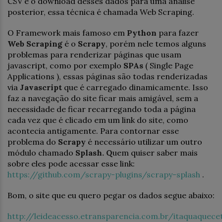
CSV e o download desses dados para uma análise
posterior, essa técnica é chamada Web Scraping.
O Framework mais famoso em
Python
para fazer
Web Scraping
é o
Scrapy
, porém nele temos alguns
problemas para renderizar páginas que usam
javascript, como por exemplo
SPAs
( Single Page
Applications ), essas páginas são todas renderizadas
via
Javascript
que é carregado dinamicamente. Isso
faz a navegação do site ficar mais amigável, sem a
necessidade de ficar recarregando toda a página
cada vez que é clicado em um link do site, como
acontecia antigamente. Para contornar esse
problema do
Scrapy
é necessário utilizar um outro
módulo chamado
Splash. Q
uem quiser saber mais
sobre eles pode acessar esse link:
https://github.com/scrapy-plugins/scrapy-splash
.
Bom, o site que eu quero pegar os dados segue abaixo:
http://leideacesso.etransparencia.com.br/itaquaquece