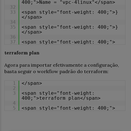
400;">Name = "vpc-4linux"</span>
32
33
<span style="font-weight: 400;">}
</span>
34
35
<span style="font-weight: 400;">}
</span>
36
37
<span style="font-weight: 400;">
terraform plan
Agora para importar efetivamente a configuração,
basta seguir o workflow padrão do terraform:
1
</span>
2
3
<span style="font-weight:
400;">terraform plan</span>
4
5
<span style="font-weight: 400;">