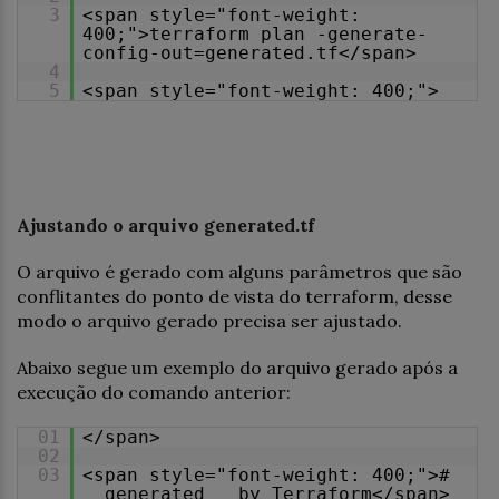
3
<span style="font-weight:
400;">terraform plan -generate-
config-out=generated.tf</span>
4
5
<span style="font-weight: 400;">
Ajustando o arquivo generated.tf
O arquivo é gerado com alguns parâmetros que são
conflitantes do ponto de vista do terraform, desse
modo o arquivo gerado precisa ser ajustado.
Abaixo segue um exemplo do arquivo gerado após a
execução do comando anterior:
01
</span>
02
03
<span style="font-weight: 400;">#
__generated__ by Terraform</span>