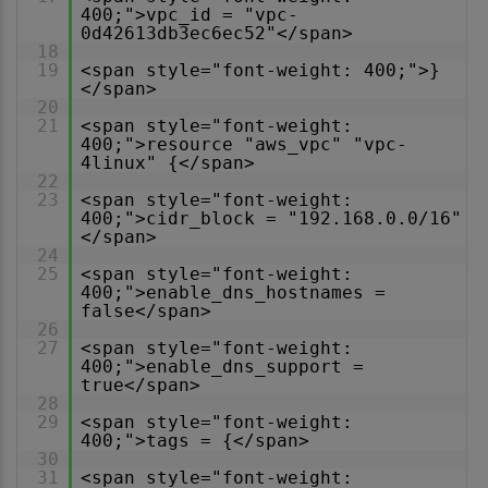
400;">vpc_id = "vpc-
0d42613db3ec6ec52"</span>
18
19
<span style="font-weight: 400;">}
</span>
20
21
<span style="font-weight:
400;">resource "aws_vpc" "vpc-
4linux" {</span>
22
23
<span style="font-weight:
400;">cidr_block = "192.168.0.0/16"
</span>
24
25
<span style="font-weight:
400;">enable_dns_hostnames =
false</span>
26
27
<span style="font-weight:
400;">enable_dns_support =
true</span>
28
29
<span style="font-weight:
400;">tags = {</span>
30
31
<span style="font-weight: