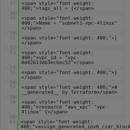
47
<span style="font-weight:
400;">tags_all = {</span>
48
49
<span style="font-weight:
400;">Name = "subnet1-vpc-4linux"
</span>
50
51
<span style="font-weight: 400;">}
</span>
52
53
<span style="font-weight:
400;">vpc_id = "vpc-
0d42613db3ec6ec52"</span>
54
55
<span style="font-weight: 400;">}
</span>
56
57
<span style="font-weight: 400;">#
__generated__ by Terraform</span>
58
59
<span style="font-weight:
400;">resource "aws_vpc" "vpc-
4linux" {</span>
60
61
<span style="font-weight:
400;">assign_generated_ipv6_cidr_bloc