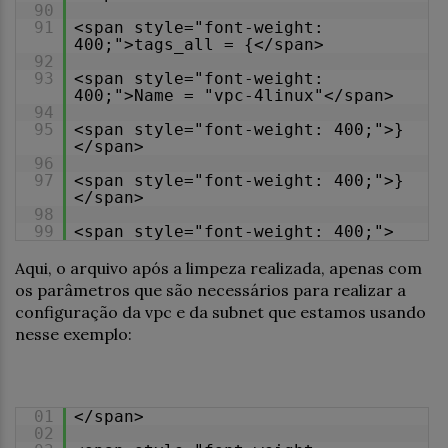
90
91
<span style="font-weight:
400;">tags_all = {</span>
92
93
<span style="font-weight:
400;">Name = "vpc-4linux"</span>
94
95
<span style="font-weight: 400;">}
</span>
96
97
<span style="font-weight: 400;">}
</span>
98
99
<span style="font-weight: 400;">
Aqui, o arquivo após a limpeza realizada, apenas com
os parâmetros que são necessários para realizar a
configuração da vpc e da subnet que estamos usando
nesse exemplo:
01
</span>
02