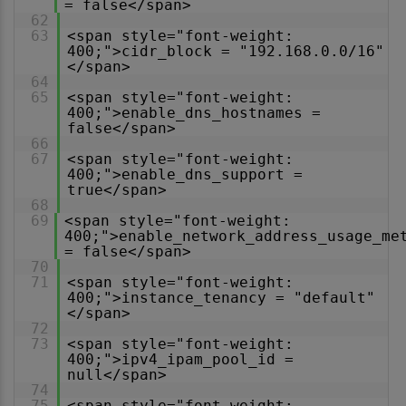
= false</span>
62
63
<span style="font-weight:
400;">cidr_block = "192.168.0.0/16"
</span>
64
65
<span style="font-weight:
400;">enable_dns_hostnames =
false</span>
66
67
<span style="font-weight:
400;">enable_dns_support =
true</span>
68
69
<span style="font-weight:
400;">enable_network_address_usage_me
= false</span>
70
71
<span style="font-weight:
400;">instance_tenancy = "default"
</span>
72
73
<span style="font-weight:
400;">ipv4_ipam_pool_id =
null</span>
74
75
<span style="font-weight: