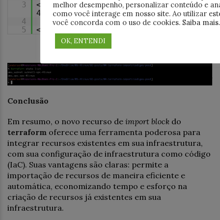
melhor desempenho, personalizar conteúdo e ana
3
<span style="font-weight:
400;">terraform state list</span>
como você interage em nosso site. Ao utilizar este
4
você concorda com o uso de cookies.
Saiba mais
.
5
<span style="font-weight: 400;">
OK, ENTENDI
Conclusão
Em resumo, o novo recurso de
import block
do
terraform
oferece uma ferramenta poderosa para
integrar recursos existentes em sua infraestrutura,
com sua configuração de infraestrutura como código
(IaC). Suas vantagens são claras: permite a
importação de recursos de maneira eficiente e
automática, economizando tempo e esforço na
criação de recursos já existentes em sua
infraestrutura.