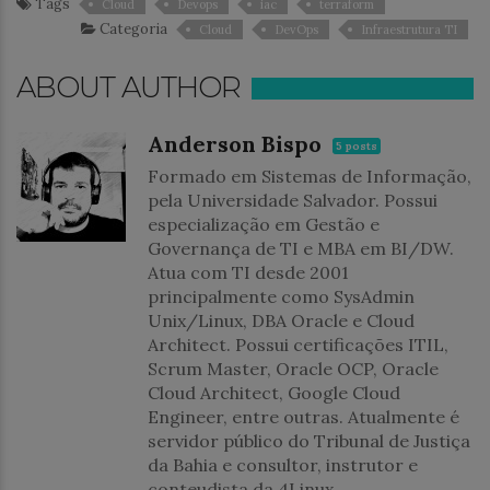
Tags
Cloud
Devops
iac
terraform
Categoria
Cloud
DevOps
Infraestrutura TI
ABOUT AUTHOR
Anderson Bispo
5 posts
Formado em Sistemas de Informação,
pela Universidade Salvador. Possui
especialização em Gestão e
Governança de TI e MBA em BI/DW.
Atua com TI desde 2001
principalmente como SysAdmin
Unix/Linux, DBA Oracle e Cloud
Architect. Possui certificações ITIL,
Scrum Master, Oracle OCP, Oracle
Cloud Architect, Google Cloud
Engineer, entre outras. Atualmente é
servidor público do Tribunal de Justiça
da Bahia e consultor, instrutor e
conteudista da 4Linux.