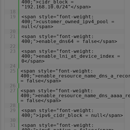
400;">cidr_block =
"192.168.10.0/24"</span>
18
19
<span style="font-weight:
400;">customer_owned_ipv4_pool =
null</span>
20
21
<span style="font-weight:
400;">enable_dns64 = false</span>
22
23
<span style="font-weight:
400;">enable_lni_at_device_index =
0</span>
24
25
<span style="font-weight:
400;">enable_resource_name_dns_a_reco
= false</span>
26
27
<span style="font-weight:
400;">enable_resource_name_dns_aaaa_r
= false</span>
28
29
<span style="font-weight:
400;">ipv6_cidr_block = null</span>
30
31
<span style="font-weight: