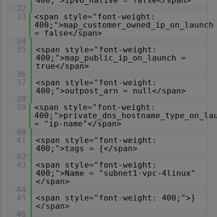
400;">ipv6_native = false</span>
32
33
<span style="font-weight:
400;">map_customer_owned_ip_on_launch
= false</span>
34
35
<span style="font-weight:
400;">map_public_ip_on_launch =
true</span>
36
37
<span style="font-weight:
400;">outpost_arn = null</span>
38
39
<span style="font-weight:
400;">private_dns_hostname_type_on_la
= "ip-name"</span>
40
41
<span style="font-weight:
400;">tags = {</span>
42
43
<span style="font-weight:
400;">Name = "subnet1-vpc-4linux"
</span>
44
45
<span style="font-weight: 400;">}
</span>
46