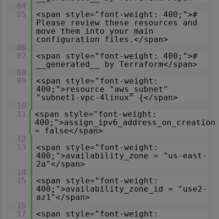
04
05
<span style="font-weight: 400;">#
Please review these resources and
move them into your main
configuration files.</span>
06
07
<span style="font-weight: 400;">#
__generated__ by Terraform</span>
08
09
<span style="font-weight:
400;">resource "aws_subnet"
"subnet1-vpc-4linux" {</span>
10
11
<span style="font-weight:
400;">assign_ipv6_address_on_creation
= false</span>
12
13
<span style="font-weight:
400;">availability_zone = "us-east-
2a"</span>
14
15
<span style="font-weight:
400;">availability_zone_id = "use2-
az1"</span>
16
17
<span style="font-weight: