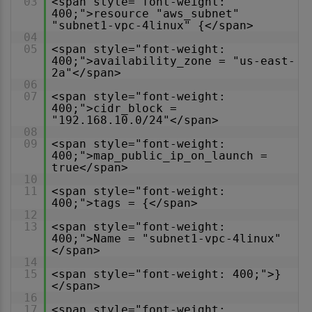
03
<span style="font-weight:
400;">resource "aws_subnet"
"subnet1-vpc-4linux" {</span>
04
05
<span style="font-weight:
400;">availability_zone = "us-east-
2a"</span>
06
07
<span style="font-weight:
400;">cidr_block =
"192.168.10.0/24"</span>
08
09
<span style="font-weight:
400;">map_public_ip_on_launch =
true</span>
10
11
<span style="font-weight:
400;">tags = {</span>
12
13
<span style="font-weight:
400;">Name = "subnet1-vpc-4linux"
</span>
14
15
<span style="font-weight: 400;">}
</span>
16
17
<span style="font-weight: