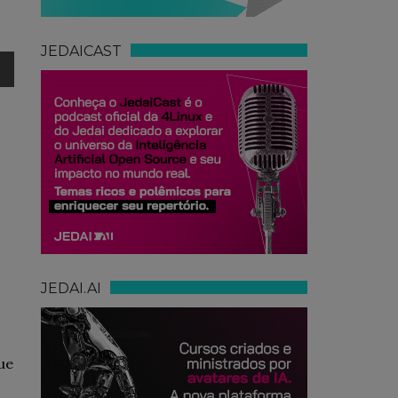
JEDAICAST
JEDAI.AI
ue