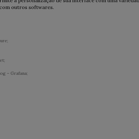
rmite a personalização de sua interface com uma varieda
 com outros softwares.
ure;
et;
og – Grafana;