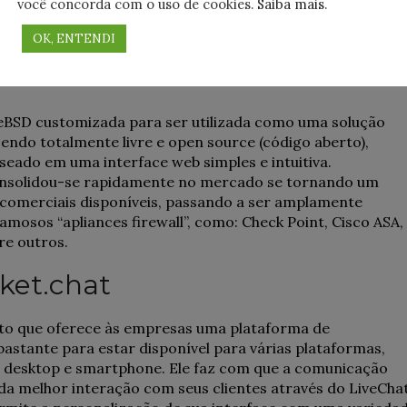
disso, elas ainda contam com os principais recursos
você concorda com o uso de cookies.
Saiba mais
.
mo: alta disponibilidade, escalonabilidade, monitoramento 
OK, ENTENDI
eeBSD customizada para ser utilizada como uma solução
sendo totalmente livre e open source (código aberto),
eado em uma interface web simples e intuitiva.
onsolidou-se rapidamente no mercado se tornando um
 comerciais disponíveis, passando a ser amplamente
amosos “apliances firewall”, como: Check Point, Cisco ASA,
re outros.
ket.chat
rto que oferece às empresas uma plataforma de
bastante para estar disponível para várias plataformas,
ra desktop e smartphone. Ele faz com que a comunicação
nda melhor interação com seus clientes através do LiveChat