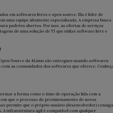
ados em softwares livres e open source. Ela é líder de
om uma equipe altamente especializada. A empresa busca
ra padrões abertos. Por isso, as ofertas de serviços
agens de uma solução de TI que utilize software livre e
e
s Open Source da 4Linux são entregues usando softwares
da com as comunidades dos softwares que oferece. Conheç
nsformar a forma como o time de operação lida com a
 com que o processo de provisionamento de novos
. Isso permite que o próprio usuário (desenvolvedor) consiga
 A infraestrutura ágil é compatível com qualquer