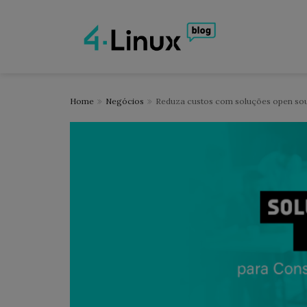
Home
Negócios
Reduza custos com soluções open sou