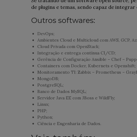
Se tratando de um software open source, pe
de plugins e temas, sendo capaz de integrar
Outros softwares:
DevOps;
Ambientes Cloud e Multicloud com AWS, GCP, Az
Cloud Privada com OpenStack;
Integração e entrega contínua CI/CD;
Gerência de Configuração Ansible – Chef – Pupp
Containers com Docker, Kubernets e Openshift;
Monitoramento TI: Zabbix – Prometheus – Grayl
MongoDB;
PostgreSQL;
Banco de Dados MySQL;
Servidor Java EE com JBoss e WildFly;
Linux;
PHP;
Python;
Ciência e Engenharia de Dados.