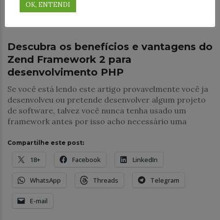
OK, ENTENDI
VOCÊ PODE GOSTAR TAMBÉM
Desenvolvimento
Descubra os benefícios e vantagens do
Zend Framework 2 para
desenvolvimento PHP
Se você está lendo este artigo provavelmente você ja
desenvolveu ou pretende desenvolver algum projeto
de software, talvez você nunca tenha usado um
framework antes por isso acho necessário uma
Compartilhe este post:
18+
Facebook
LinkedIn
WhatsApp
Threads
Telegram
E-mail