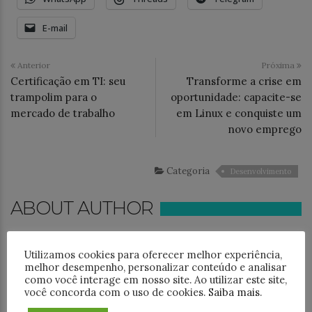
E-mail
Anterior
Próxima
Certificação em TI: seu
Transforme a crise em
trampolim para o
oportunidade: capacite-se
mercado de trabalho
em Linux e conquiste um
novo emprego
Categoria
Desenvolvimento
ABOUT AUTHOR
Camila Silva
76 posts
Utilizamos cookies para oferecer melhor experiência,
melhor desempenho, personalizar conteúdo e analisar
View all posts by this author →
como você interage em nosso site. Ao utilizar este site,
você concorda com o uso de cookies.
Saiba mais
.