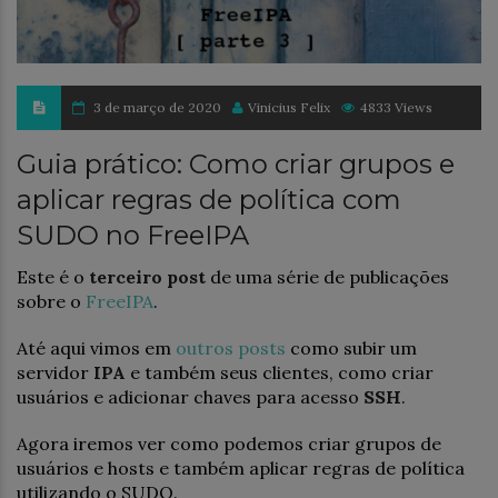
3 de março de 2020
Vinicius Felix
4833 Views
Guia prático: Como criar grupos e
aplicar regras de política com
SUDO no FreeIPA
Este é o
terceiro post
de uma série de publicações
sobre o
FreeIPA
.
Até aqui vimos em
outros posts
como subir um
servidor
IPA
e também seus clientes, como criar
usuários e adicionar chaves para acesso
SSH
.
Agora iremos ver como podemos criar grupos de
usuários e hosts e também aplicar regras de política
utilizando o SUDO.