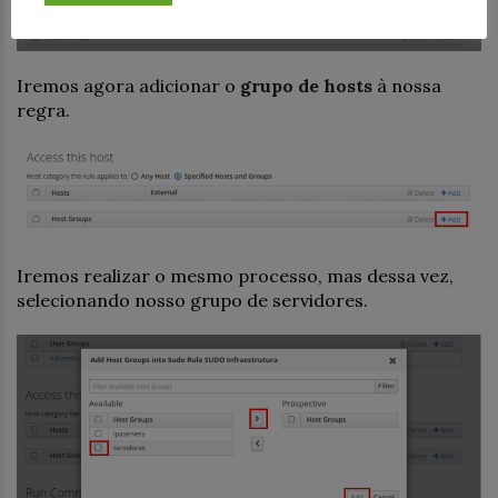
Iremos agora adicionar o
grupo de hosts
à nossa
regra.
Iremos realizar o mesmo processo, mas dessa vez,
selecionando nosso grupo de servidores.