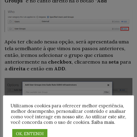
Groups
” e no canto direito há o botão “
Add
”
Após ter clicado nessa opção, será apresentada uma
tela semelhante à que vimos nos passos anteriores,
então, iremos selecionar o grupo que criamos
anteriormente na
checkbox
, clicaremos na
seta
para
a
direita
e então em
ADD
.
Utilizamos cookies para oferecer melhor experiência,
melhor desempenho, personalizar conteúdo e analisar
como você interage em nosso site. Ao utilizar este site,
você concorda com o uso de cookies.
Saiba mais
.
OK, ENTENDI