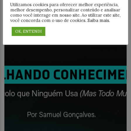
Utilizamos cookies para oferecer melhor experiência,
inteligente, não mais pesada”? A OpenAI acabou de
melhor desempenho, personalizar conteúdo e analisar
brutalizar essa conversa. O Codex App, lançado em
como você interage em nosso site. Ao utilizar este site,
janeiro de 2026 para macOS, não
você concorda com o uso de cookies.
Saiba mais
.
OK, ENTENDI