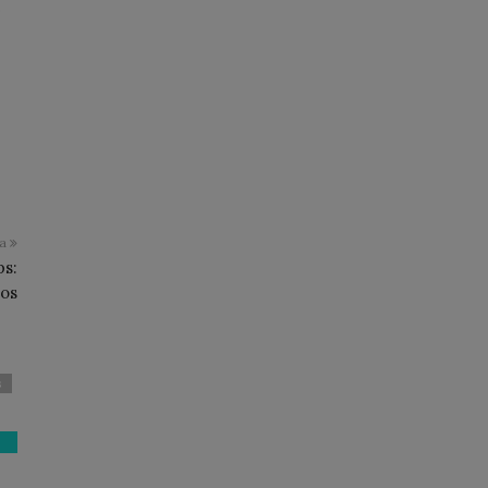
o
ma
ps:
ios
s