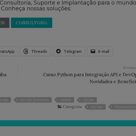
 Consultoria, Suporte e Implantação para o mund
 Conheça nossas soluções:
OS
CONSULTORIA
hatsApp
Threads
Telegram
E-mail
Próxi
iba
Curso Python para Integração API e DevO
Novidades e Benefíc
evops
DevOps Essentials
Github
GitOps
Categoria
DevOps
Treinamento