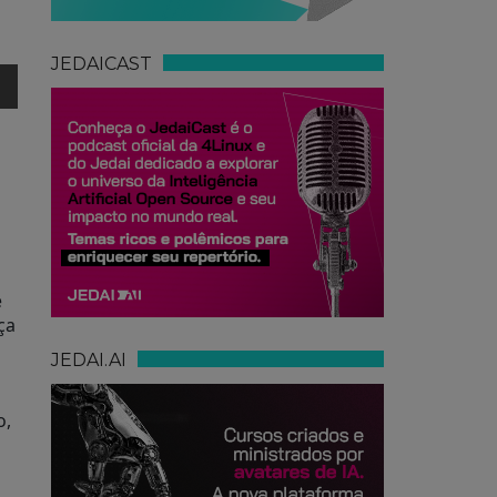
JEDAICAST
e
ça
JEDAI.AI
o
o,