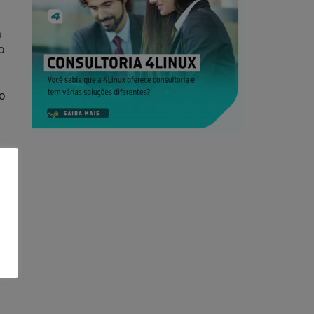
m
o
do
E