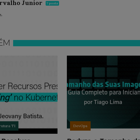
arvalho Junior
7 posts
→
ÉM
rutura TI
DevOps