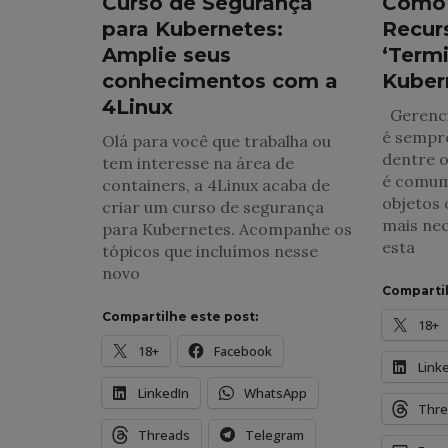
Curso de Segurança
Como 
para Kubernetes:
Recur
Amplie seus
‘Termi
conhecimentos com a
Kuber
4Linux
Gerenci
é sempre
Olá para você que trabalha ou
dentre o
tem interesse na área de
é comum 
containers, a 4Linux acaba de
objetos 
criar um curso de segurança
mais nec
para Kubernetes. Acompanhe os
esta
tópicos que incluímos nesse
novo
Compartil
Compartilhe este post:
18+
18+
Facebook
Link
LinkedIn
WhatsApp
Thre
Threads
Telegram