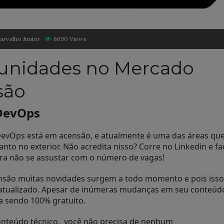
arvalho Junior
6690 Views
tunidades no Mercado
são
DevOps
evOps está em acensão, e atualmente é uma das áreas qu
anto no exterior. Não acredita nisso? Corre no Linkedin e fa
ra não se assustar com o número de vagas!
são muitas novidades surgem a todo momento e pois iss
 atualizado. Apesar de inúmeras mudanças em seu conteúd
a sendo 100% gratuito.
conteúdo técnico, você não precisa de nenhum