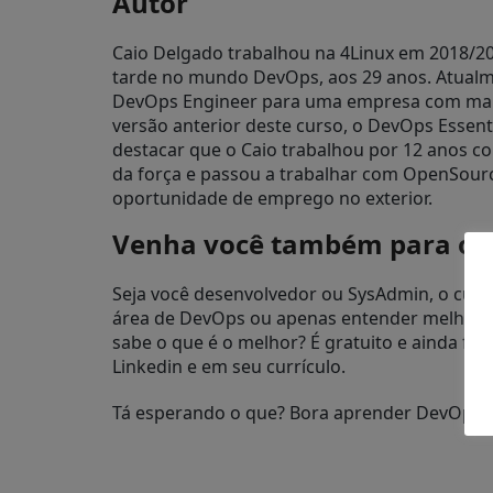
Autor
Caio Delgado trabalhou na 4Linux em 2018/2
tarde no mundo DevOps, aos 29 anos. Atual
DevOps Engineer para uma empresa com mais
versão anterior deste curso, o DevOps Essenti
destacar que o Caio trabalhou por 12 anos co
da força e passou a trabalhar com OpenSou
oportunidade de emprego no exterior.
Venha você também para o l
Seja você desenvolvedor ou SysAdmin, o curs
área de DevOps ou apenas entender melhor e
sabe o que é o melhor? É gratuito e ainda fo
Linkedin e em seu currículo.
Tá esperando o que? Bora aprender DevOps