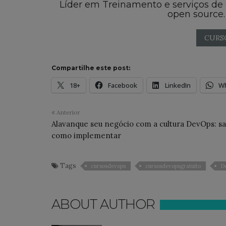
Líder em Treinamento e serviços de
open source.
CURS
Compartilhe este post:
18+
Facebook
LinkedIn
W
Anterior
Alavanque seu negócio com a cultura DevOps: sa
como implementar
Tags
cursosdevops
cursosdevopsgratuito
D
ABOUT AUTHOR