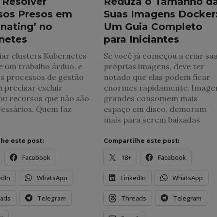
Resolver
Reduza o Tamanho d
sos Presos em
Suas Imagens Docker
nating’ no
Um Guia Completo
netes
para Iniciantes
ar clusters Kubernetes
Se você já começou a criar su
 um trabalho árduo, e
próprias imagens, deve ter
s processos de gestão
notado que elas podem ficar
precisar excluir
enormes rapidamente. Image
ou recursos que não são
grandes consomem mais
essários. Quem faz
espaço em disco, demoram
mais para serem baixadas
he este post:
Compartilhe este post:
Facebook
18+
Facebook
edIn
WhatsApp
LinkedIn
WhatsApp
ads
Telegram
Threads
Telegram