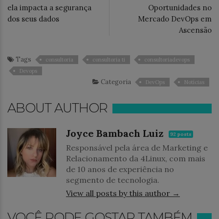
ela impacta a segurança
Oportunidades no
dos seus dados
Mercado DevOps em
Ascensão
Tags
consultoria
consultoria ti
consultoriadevops
Devops
Categoria
DevOps
Notícias
ABOUT AUTHOR
Joyce Bambach Luiz
92 posts
Responsável pela área de Marketing e
Relacionamento da 4Linux, com mais
de 10 anos de experiência no
segmento de tecnologia.
View all posts by this author →
VOCÊ PODE GOSTAR TAMBÉM