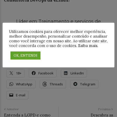
Líder em Treinamento e serviços de
Consultoria, Suporte e Implantação para o
mundo open source. Conheça nossas
Utilizamos cookies para oferecer melhor experiência,
soluções:
melhor desempenho, personalizar conteúdo e analisar
como você interage em nosso site. Ao utilizar este site,
você concorda com o uso de cookies.
Saiba mais
.
CURSOS
CONSULTORIA
OK, ENTENDI
Compartilhe este post:
18+
Facebook
LinkedIn
WhatsApp
Threads
Telegram
E-mail
Anterior
Próxima
Entenda a LGPD e como
Descubra as