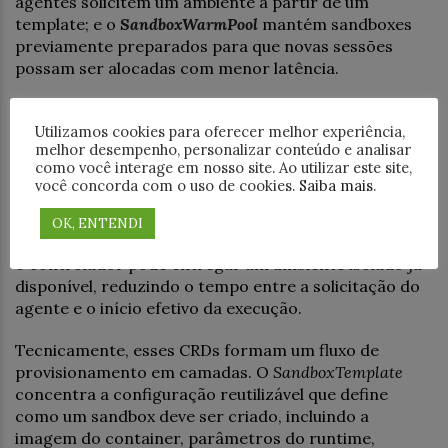
agentes solicitem um ambiente a partir de um
template; e o
SandboxWarmPool
mantém sandboxes
previamente preparados para que novas sessões
possam ser alocadas com menor latência.
Essa abordagem é especialmente relevante para
workloads interativos de IA. Em uma aplicação
Utilizamos cookies para oferecer melhor experiência,
melhor desempenho, personalizar conteúdo e analisar
tradicional, aguardar a criação de um novo
Pod
pode
como você interage em nosso site. Ao utilizar este site,
ser aceitável, mas em fluxos com agentes autônomos,
você concorda com o uso de cookies.
Saiba mais
.
interpretadores de código ou sessões de
desenvolvimento, a inicialização a frio prejudica a
OK, ENTENDI
continuidade da interação. Com
pools
pré-aquecidos,
o controlador pode entregar um ambiente isolado já
disponível, reduzindo o tempo entre a solicitação do
agente e o início efetivo da execução.
Tecnicamente, esses CRDs formam um fluxo de
provisionamento em camadas. O
SandboxTemplate
concentra a configuração reutilizável que define
como um sandbox deve ser criado, incluindo a
imagem do container, parâmetros do runtime,