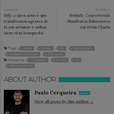
Anterior
Próxima
Dify: o open source que
Helmify: Convertendo
transformou agentes de
Manifestos Kubernetes
IA em arrastar-e-soltar
em Helm Charts
(sem virar brinquedo)
Tags
AIOps
Devops
IA
Infraestrutura
Inteligência Artificial
Kubernetes
Categoria
Containers
DevOps
IA
Infraestrutura TI
ABOUT AUTHOR
Paulo Cerqueira
8 posts
View all posts by this author →