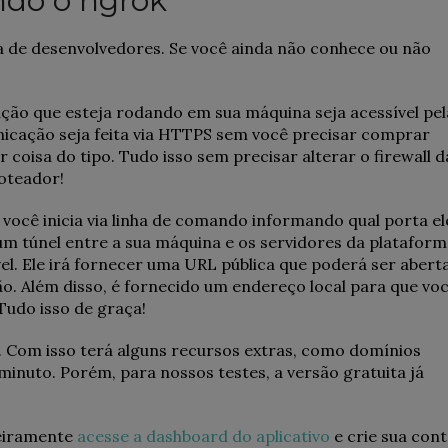
ndo o ngrok
dia de desenvolvedores. Se você ainda não conhece ou não
ção que esteja rodando em sua máquina seja acessível pel
nicação seja feita via HTTPS sem você precisar comprar
r coisa do tipo. Tudo isso sem precisar alterar o firewall d
oteador!
você inicia via linha de comando informando qual porta el
iar um túnel entre a sua máquina e os servidores da platafor
vel. Ele irá fornecer uma URL pública que poderá ser abert
ão. Além disso, é fornecido um endereço local para que vo
Tudo isso de graça!
. Com isso terá alguns recursos extras, como domínios
inuto. Porém, para nossos testes, a versão gratuita já
eiramente
acesse a dashboard do aplicativo
e crie sua con