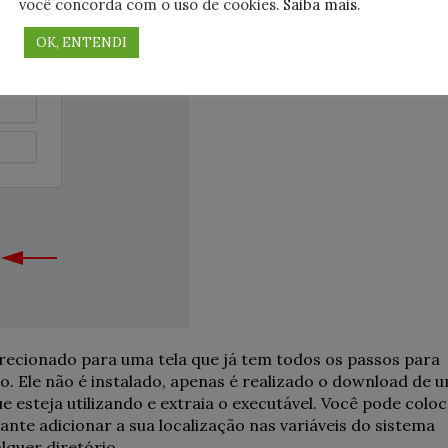
você concorda com o uso de cookies.
Saiba mais
.
OK, ENTENDI
direcionado para uma tela que já tem todos os passos para
lo. Ele não é instalado, apenas é realizado o download de 
e esteja utilizando e extraia o executável. Você pode colo
sante adicionar a sua localização nas variáveis do sistema
lquer diretório.