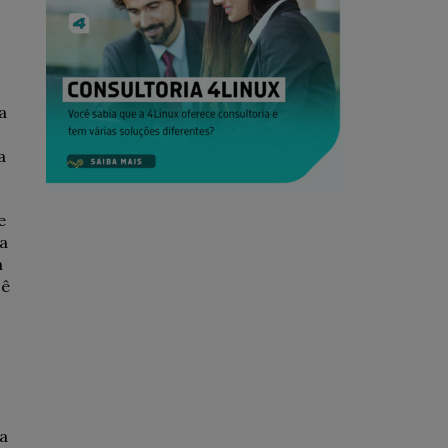
a
a
e
ma
a
cê
ta