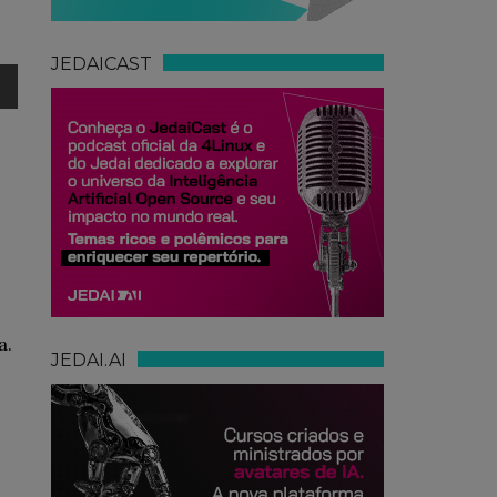
JEDAICAST
a.
JEDAI.AI