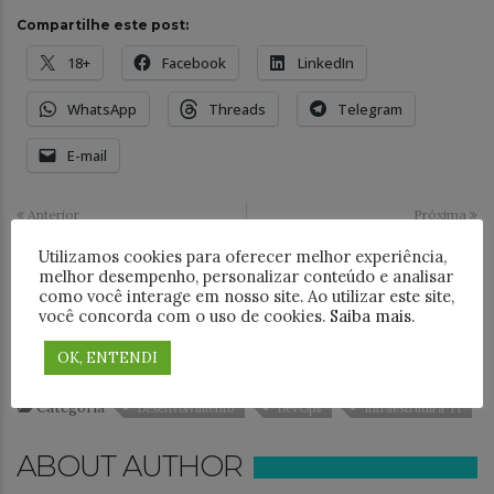
Compartilhe este post:
18+
Facebook
LinkedIn
WhatsApp
Threads
Telegram
E-mail
Anterior
Próxima
Desbravando o OpenTofu:
O ‘Elefante’ faz
Utilizamos cookies para oferecer melhor experiência,
Parte 01 - Introdução e
aniversário.
melhor desempenho, personalizar conteúdo e analisar
Fundamentos
como você interage em nosso site. Ao utilizar este site,
você concorda com o uso de cookies.
Saiba mais
.
Tags
OK, ENTENDI
Devops
Infraestrutura
Monitoramento TI
software livre
Categoria
Desenvolvimento
DevOps
Infraestrutura TI
ABOUT AUTHOR