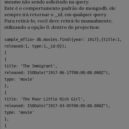
mesmo não sendo solicitado na query.
Este é o comportamento padrão do mongodb, ele
sempre irá retornar o _id, em qualquer query.
Para retirá-lo, você deve retirá-lo manualmente,
utilizando a opção 0, dentro do projection:
sample_mflix> db.movies.find({year: 1917},{title:1,
released:1, type:1,_id:0});
[
{
title: 'The Immigrant',
released: ISODate("1917-06-17T00:00:00.000Z"),
type: 'movie'
},
{
title: 'The Poor Little Rich Girl',
released: ISODate("1917-03-05T00:00:00.000Z"),
type: 'movie'
},
{