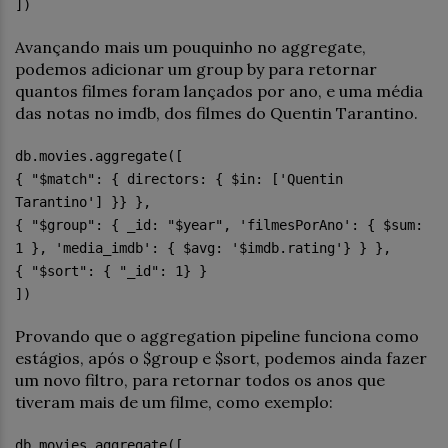
])
Avançando mais um pouquinho no aggregate,
podemos adicionar um group by para retornar
quantos filmes foram lançados por ano, e uma média
das notas no imdb, dos filmes do Quentin Tarantino.
db.movies.aggregate([
{ "$match": { directors: { $in: ['Quentin
Tarantino'] }} },
{ "$group": { _id: "$year", 'filmesPorAno': { $sum:
1 }, 'media_imdb': { $avg: '$imdb.rating'} } },
{ "$sort": { "_id": 1} }
])
Provando que o aggregation pipeline funciona como
estágios, após o $group e $sort, podemos ainda fazer
um novo filtro, para retornar todos os anos que
tiveram mais de um filme, como exemplo:
db.movies.aggregate([