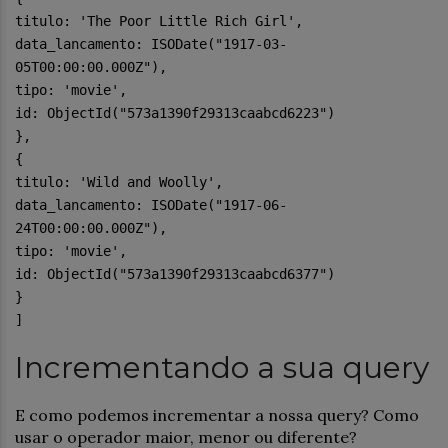
titulo: 'The Poor Little Rich Girl',
data_lancamento: ISODate("1917-03-
05T00:00:00.000Z"),
tipo: 'movie',
id: ObjectId("573a1390f29313caabcd6223")
},
{
titulo: 'Wild and Woolly',
data_lancamento: ISODate("1917-06-
24T00:00:00.000Z"),
tipo: 'movie',
id: ObjectId("573a1390f29313caabcd6377")
}
]
Incrementando a sua query
E como podemos incrementar a nossa query? Como
usar o operador maior, menor ou diferente?