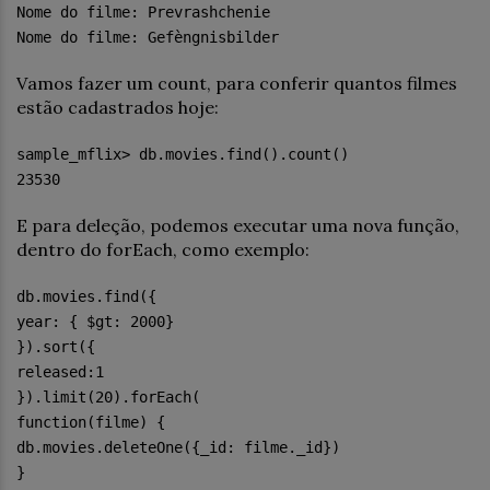
Nome do filme: Prevrashchenie
Nome do filme: Gefèngnisbilder
Vamos fazer um count, para conferir quantos filmes
estão cadastrados hoje:
sample_mflix> db.movies.find().count()
23530
E para deleção, podemos executar uma nova função,
dentro do forEach, como exemplo:
db.movies.find({
year: { $gt: 2000}
}).sort({
released:1
}).limit(20).forEach(
function(filme) {
db.movies.deleteOne({_id: filme._id})
}