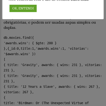
subdocumento, como fazer?
OK, ENTENDI
Basta adicionar o nome com a seguinte sintaxe:
‘campo.subcampo’. Neste caso, as aspas são
obrigatórias, e podem ser usadas aspas simples ou
duplas.
db.movies.find({
'awards.wins': { $gte: 200 }
},{_id:0,title:1,'awards.wins':1, 'vitorias':
'$awards.wins' })
[
{ title: 'Gravity', awards: { wins: 231 }, vitorias:
231 },
{ title: 'Gravity', awards: { wins: 231 }, vitorias:
231 },
{ title: '12 Years a Slave', awards: { wins: 267 },
vitorias: 267 },
{
title: 'Birdman: Or (The Unexpected Virtue of