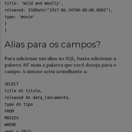
title: 'Wild and Woolly',
released: ISODate("1917-06-24T00:00:00.000Z"),
type: 'movie'
}
]
Alias para os campos?
Para adicionar um alias no SQL, basta adicionar a
palavra ‘AS’ mais a palavra que você deseja para o
campo. A sintaxe seria semelhante a:
SELECT
title AS titulo,
released AS data_lancamento,
type AS tipo
FROM
MOVIES
WHERE
year = 1917;