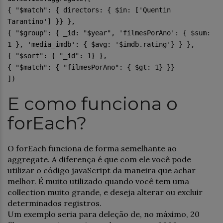
{ "$match": { directors: { $in: ['Quentin
Tarantino'] }} },
{ "$group": { _id: "$year", 'filmesPorAno': { $sum:
1 }, 'media_imdb': { $avg: '$imdb.rating'} } },
{ "$sort": { "_id": 1} },
{ "$match": { "filmesPorAno": { $gt: 1} }}
])
E como funciona o
forEach?
O forEach funciona de forma semelhante ao
aggregate. A diferença é que com ele você pode
utilizar o código javaScript da maneira que achar
melhor. É muito utilizado quando você tem uma
collection muito grande, e deseja alterar ou excluir
determinados registros.
Um exemplo seria para deleção de, no máximo, 20