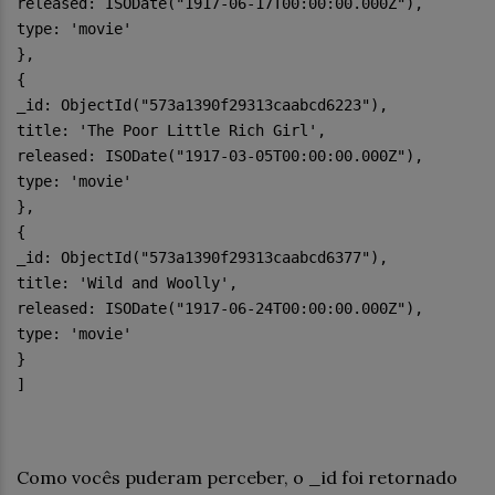
released: ISODate("1917-06-17T00:00:00.000Z"),
type: 'movie'
},
{
_id: ObjectId("573a1390f29313caabcd6223"),
title: 'The Poor Little Rich Girl',
released: ISODate("1917-03-05T00:00:00.000Z"),
type: 'movie'
},
{
_id: ObjectId("573a1390f29313caabcd6377"),
title: 'Wild and Woolly',
released: ISODate("1917-06-24T00:00:00.000Z"),
type: 'movie'
}
]
Como vocês puderam perceber, o _id foi retornado