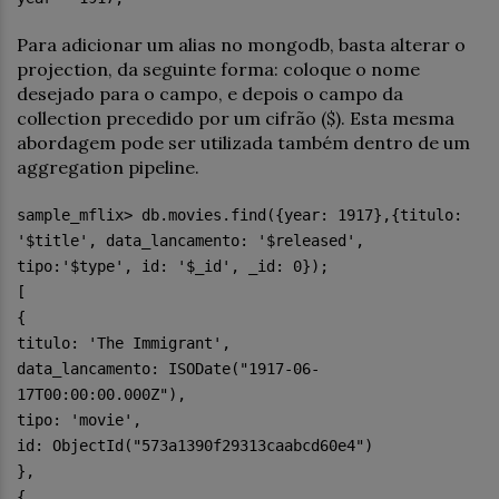
Para adicionar um alias no mongodb, basta alterar o
projection, da seguinte forma: coloque o nome
desejado para o campo, e depois o campo da
collection precedido por um cifrão ($). Esta mesma
abordagem pode ser utilizada também dentro de um
aggregation pipeline.
sample_mflix> db.movies.find({year: 1917},{titulo:
'$title', data_lancamento: '$released',
tipo:'$type', id: '$_id', _id: 0});
[
{
titulo: 'The Immigrant',
data_lancamento: ISODate("1917-06-
17T00:00:00.000Z"),
tipo: 'movie',
id: ObjectId("573a1390f29313caabcd60e4")
},
{