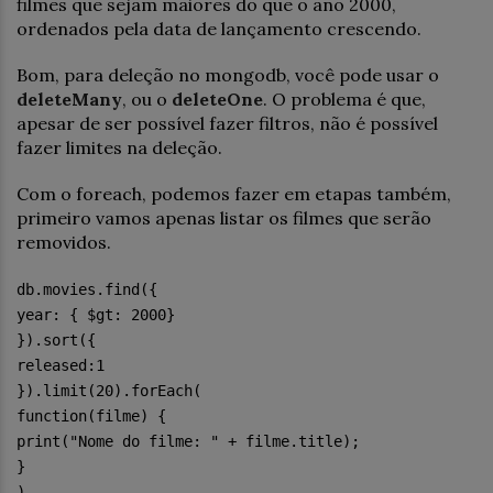
filmes que sejam maiores do que o ano 2000,
ordenados pela data de lançamento crescendo.
Bom, para deleção no mongodb, você pode usar o
deleteMany
, ou o
deleteOne
. O problema é que,
apesar de ser possível fazer filtros, não é possível
fazer limites na deleção.
Com o foreach, podemos fazer em etapas também,
primeiro vamos apenas listar os filmes que serão
removidos.
db.movies.find({
year: { $gt: 2000}
}).sort({
released:1
}).limit(20).forEach(
function(filme) {
print("Nome do filme: " + filme.title);
}
)