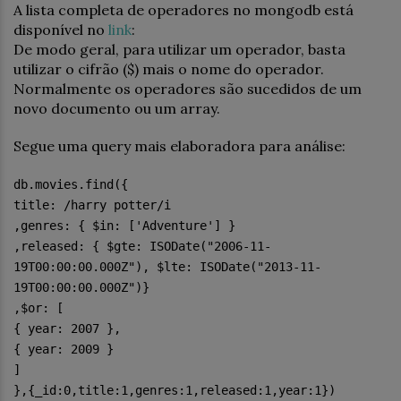
A lista completa de operadores no mongodb está
disponível no
link
:
De modo geral, para utilizar um operador, basta
utilizar o cifrão ($) mais o nome do operador.
Normalmente os operadores são sucedidos de um
novo documento ou um array.
Segue uma query mais elaboradora para análise:
db.movies.find({
title: /harry potter/i
,genres: { $in: ['Adventure'] }
,released: { $gte: ISODate("2006-11-
19T00:00:00.000Z"), $lte: ISODate("2013-11-
19T00:00:00.000Z")}
,$or: [
{ year: 2007 },
{ year: 2009 }
]
},{_id:0,title:1,genres:1,released:1,year:1})