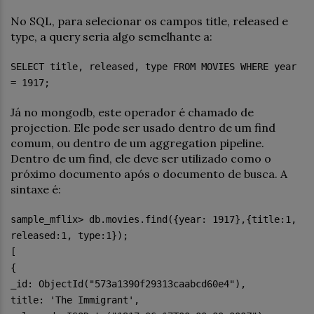
No SQL, para selecionar os campos title, released e
type, a query seria algo semelhante a:
SELECT title, released, type FROM MOVIES WHERE year
= 1917;
Já no mongodb, este operador é chamado de
projection. Ele pode ser usado dentro de um find
comum, ou dentro de um aggregation pipeline.
Dentro de um find, ele deve ser utilizado como o
próximo documento após o documento de busca. A
sintaxe é:
sample_mflix> db.movies.find({year: 1917},{title:1,
released:1, type:1});
[
{
_id: ObjectId("573a1390f29313caabcd60e4"),
title: 'The Immigrant',