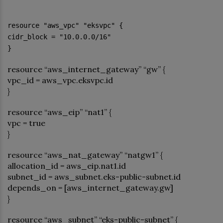
resource "aws_vpc" "eksvpc" {
cidr_block = "10.0.0.0/16"
}
resource “aws_internet_gateway” “gw” {
vpc_id = aws_vpc.eksvpc.id
}
resource “aws_eip” “nat1” {
vpc = true
}
resource “aws_nat_gateway” “natgw1” {
allocation_id = aws_eip.nat1.id
subnet_id = aws_subnet.eks-public-subnet.id
depends_on = [aws_internet_gateway.gw]
}
resource “aws_subnet” “eks-public-subnet” {