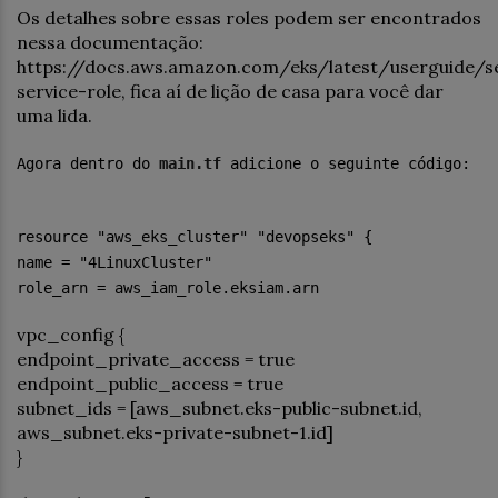
Os detalhes sobre essas roles podem ser encontrados
nessa documentação:
https://docs.aws.amazon.com/eks/latest/userguide/s
service-role, fica aí de lição de casa para você dar
uma lida.
Agora dentro do
main.tf
adicione o seguinte código:
resource "aws_eks_cluster" "devopseks" {
name = "4LinuxCluster"
role_arn = aws_iam_role.eksiam.arn
vpc_config {
endpoint_private_access = true
endpoint_public_access = true
subnet_ids = [aws_subnet.eks-public-subnet.id,
aws_subnet.eks-private-subnet-1.id]
}