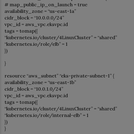
# map_public_ip_on_launch = true
availability_zone = “us-east-1a”
cidr_block = “10.0.0.0/24”
vpc_id = aws_vpc.eksvpc.id
tags = tomap({
“kubernetes.io/cluster/4LinuxCluster” = “shared”
“kubernetes.io/role/elb” = 1
})
}
resource “aws_subnet” “eks-private-subnet-1” {
availability_zone = “us-east-1b”
cidr_block = “10.0.1.0/24”
vpc_id = aws_vpc.eksvpc.id
tags = tomap({
“kubernetes.io/cluster/4LinuxCluster” = “shared”
“kubernetes.io/role/internal-elb” = 1
})
}