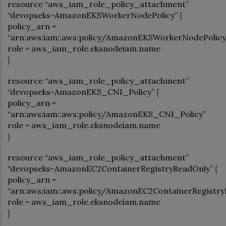
resource “aws_iam_role_policy_attachment”
“devopseks-AmazonEKSWorkerNodePolicy” {
policy_arn =
“arn:aws:iam::aws:policy/AmazonEKSWorkerNodePolicy
role = aws_iam_role.eksnodeiam.name
}
resource “aws_iam_role_policy_attachment”
“devopseks-AmazonEKS_CNI_Policy” {
policy_arn =
“arn:aws:iam::aws:policy/AmazonEKS_CNI_Policy”
role = aws_iam_role.eksnodeiam.name
}
resource “aws_iam_role_policy_attachment”
“devopseks-AmazonEC2ContainerRegistryReadOnly” {
policy_arn =
“arn:aws:iam::aws:policy/AmazonEC2ContainerRegistry
role = aws_iam_role.eksnodeiam.name
}