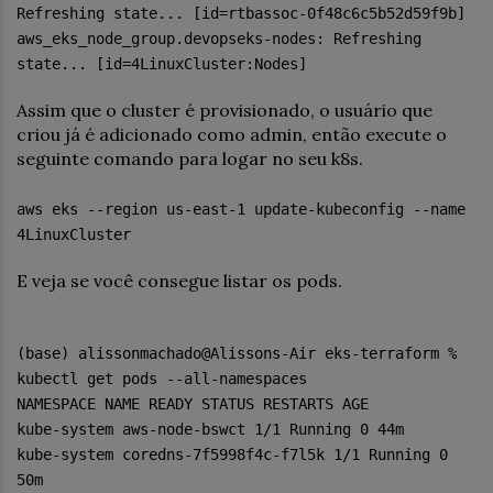
Refreshing state... [id=rtbassoc-0f48c6c5b52d59f9b]
aws_eks_node_group.devopseks-nodes: Refreshing
state... [id=4LinuxCluster:Nodes]
Assim que o cluster é provisionado, o usuário que
criou já é adicionado como admin, então execute o
seguinte comando para logar no seu k8s.
aws eks --region us-east-1 update-kubeconfig --name
4LinuxCluster
E veja se você consegue listar os pods.
(base) alissonmachado@Alissons-Air eks-terraform %
kubectl get pods --all-namespaces
NAMESPACE NAME READY STATUS RESTARTS AGE
kube-system aws-node-bswct 1/1 Running 0 44m
kube-system coredns-7f5998f4c-f7l5k 1/1 Running 0
50m