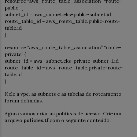
resource “aws_route_table_association” “route-
public” {
subnet_id = aws_subnet.eks-public-subnet.id
route_table_id = aws_route_table.public-route-
table.id
}
resource “aws_route_table_association” “route-
private” {
subnet_id = aws_subnet.eks-private-subnet-1.id
route_table_id = aws_route_table.private-route-
table.id
}
Nele a vpc, as subnets e as tabelas de roteamento
foram definidas.
Agora vamos criar as políticas de acesso. Crie um
arquivo
policies.tf
com o seguinte conteúdo: