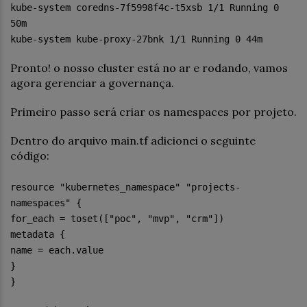
kube-system coredns-7f5998f4c-t5xsb 1/1 Running 0
50m
kube-system kube-proxy-27bnk 1/1 Running 0 44m
Pronto! o nosso cluster está no ar e rodando, vamos
agora gerenciar a governança.
Primeiro passo será criar os namespaces por projeto.
Dentro do arquivo main.tf adicionei o seguinte
código:
resource "kubernetes_namespace" "projects-
namespaces" {
for_each = toset(["poc", "mvp", "crm"])
metadata {
name = each.value
}
}