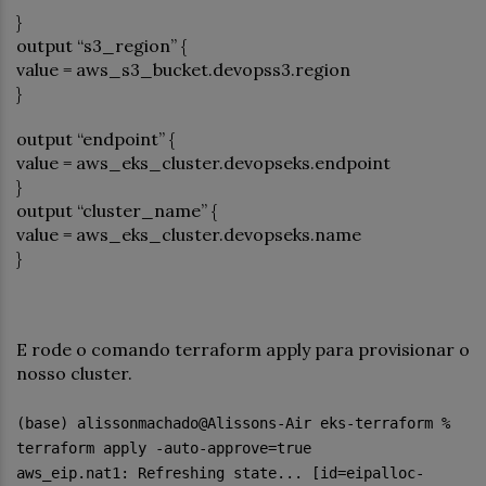
}
output “s3_region” {
value = aws_s3_bucket.devopss3.region
}
output “endpoint” {
value = aws_eks_cluster.devopseks.endpoint
}
output “cluster_name” {
value = aws_eks_cluster.devopseks.name
}
E rode o comando terraform apply para provisionar o
nosso cluster.
(base) alissonmachado@Alissons-Air eks-terraform %
terraform apply -auto-approve=true
aws_eip.nat1: Refreshing state... [id=eipalloc-