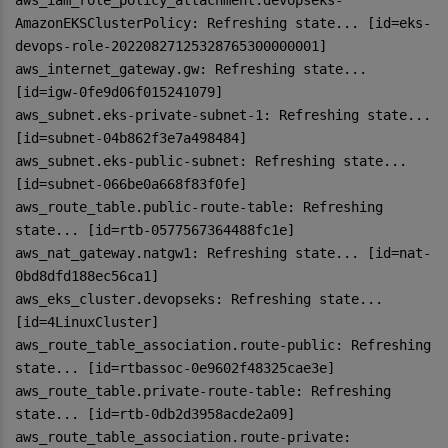
AmazonEKSClusterPolicy: Refreshing state... [id=eks-
devops-role-20220827125328765300000001]
aws_internet_gateway.gw: Refreshing state...
[id=igw-0fe9d06f015241079]
aws_subnet.eks-private-subnet-1: Refreshing state...
[id=subnet-04b862f3e7a498484]
aws_subnet.eks-public-subnet: Refreshing state...
[id=subnet-066be0a668f83f0fe]
aws_route_table.public-route-table: Refreshing
state... [id=rtb-0577567364488fc1e]
aws_nat_gateway.natgw1: Refreshing state... [id=nat-
0bd8dfd188ec56ca1]
aws_eks_cluster.devopseks: Refreshing state...
[id=4LinuxCluster]
aws_route_table_association.route-public: Refreshing
state... [id=rtbassoc-0e9602f48325cae3e]
aws_route_table.private-route-table: Refreshing
state... [id=rtb-0db2d3958acde2a09]
aws_route_table_association.route-private: