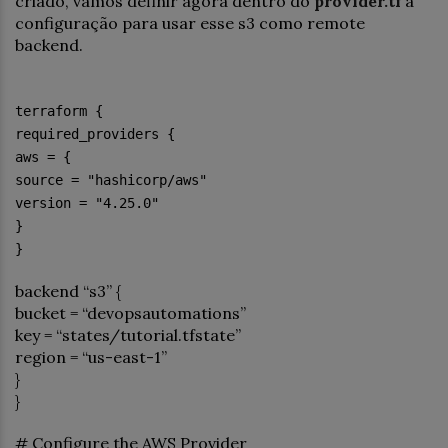
criado, vamos definir agora dentro do
provider.tf
a
configuração para usar esse s3 como remote
backend.
terraform {
required_providers {
aws = {
source = "hashicorp/aws"
version = "4.25.0"
}
}
backend “s3” {
bucket = “devopsautomations”
key = “states/tutorial.tfstate”
region = “us-east-1”
}
}
# Configure the AWS Provider