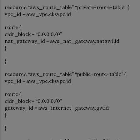
resource “aws_route_table” “private-route-table” {
vpc_id = aws_vpc.eksvpc.id
route {
cidr_block = “0.0.0.0/0”
nat_gateway_id = aws_nat_gateway.natgw1.id
}
}
resource “aws_route_table” “public-route-table” {
vpc_id = aws_vpc.eksvpc.id
route {
cidr_block = “0.0.0.0/0”
gateway_id = aws_internet_gateway.gw.id
}
}