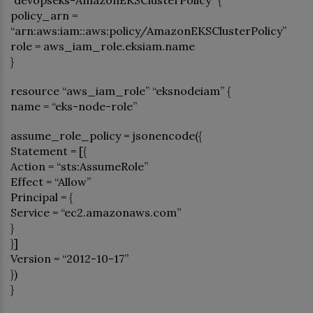
policy_arn =
“arn:aws:iam::aws:policy/AmazonEKSClusterPolicy”
role = aws_iam_role.eksiam.name
}
resource “aws_iam_role” “eksnodeiam” {
name = “eks-node-role”
assume_role_policy = jsonencode({
Statement = [{
Action = “sts:AssumeRole”
Effect = “Allow”
Principal = {
Service = “ec2.amazonaws.com”
}
}]
Version = “2012-10-17”
})
}