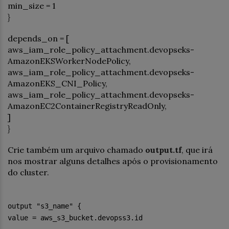
min_size = 1
}
depends_on = [
aws_iam_role_policy_attachment.devopseks-
AmazonEKSWorkerNodePolicy,
aws_iam_role_policy_attachment.devopseks-
AmazonEKS_CNI_Policy,
aws_iam_role_policy_attachment.devopseks-
AmazonEC2ContainerRegistryReadOnly,
]
}
Crie também um arquivo chamado
output.tf
, que irá
nos mostrar alguns detalhes após o provisionamento
do cluster.
output "s3_name" {
value = aws_s3_bucket.devopss3.id