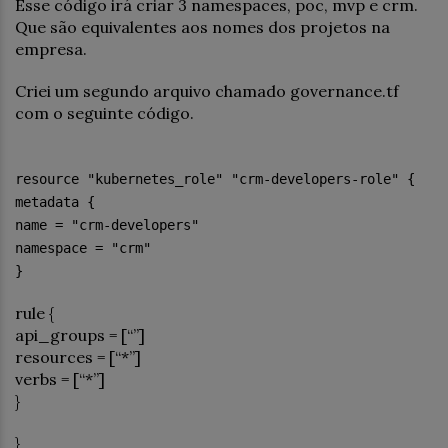
Esse código irá criar 3 namespaces, poc, mvp e crm.
Que são equivalentes aos nomes dos projetos na
empresa.
Criei um segundo arquivo chamado governance.tf
com o seguinte código.
resource "kubernetes_role" "crm-developers-role" {
metadata {
name = "crm-developers"
namespace = "crm"
}
rule {
api_groups = [“”]
resources = [“*”]
verbs = [“*”]
}
}