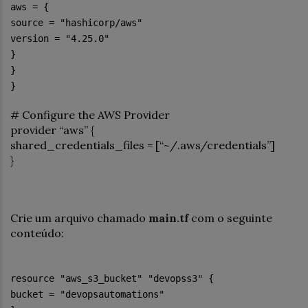
aws = {
source = "hashicorp/aws"
version = "4.25.0"
}
}
}
# Configure the AWS Provider
provider “aws” {
shared_credentials_files = [“~/.aws/credentials”]
}
Crie um arquivo chamado
main.tf
com o seguinte
conteúdo:
resource "aws_s3_bucket" "devopss3" {
bucket = "devopsautomations"