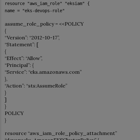
resource "aws_iam_role" "eksiam" {
name = "eks-devops-role"
assume_role_policy = <<POLICY
{
“Version”: “2012-10-17”,
“Statement”: [
{
“Effect”: “Allow”,
“Principal”: {
“Service”: “eks.amazonaws.com”
},
“Action”: “sts:AssumeRole”
}
]
}
POLICY
}
resource “aws_iam_role_policy_attachment”
“devopseks-AmazonEKSClusterPolicy” {