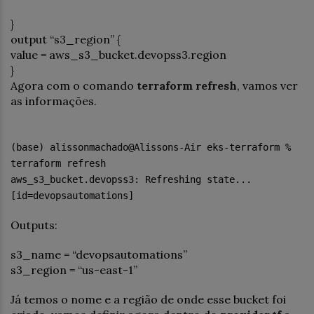
}
output “s3_region” {
value = aws_s3_bucket.devopss3.region
}
Agora com o comando
terraform refresh
, vamos ver
as informações.
(base) alissonmachado@Alissons-Air eks-terraform %
terraform refresh
aws_s3_bucket.devopss3: Refreshing state...
[id=devopsautomations]
Outputs:
s3_name = “devopsautomations”
s3_region = “us-east-1”
Já temos o nome e a região de onde esse bucket foi