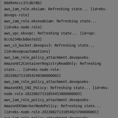
00d944ccc37cdb78b]
aws_iam_role.eksiam: Refreshing state... [id=eks-
devops-role]
aws_iam_role.eksnodeiam: Refreshing state...
[id=eks-node-role]
aws_vpc.eksvpc: Refreshing state... [id=vpc-
0cc6234bcbd6e7a32]
aws_s3_bucket.devopss3: Refreshing state...
[id=devopsautomations]
aws_iam_role_policy_attachment.devopseks-
AmazonEC2ContainerRegistryReadOnly: Refreshing
state... [id=eks-node-role-
20220827131854248300000002]
aws_iam_role_policy_attachment.devopseks-
AmazonEKS_CNI_Policy: Refreshing state... [id=eks-
node-role-20220827131854453800000003]
aws_iam_role_policy_attachment.devopseks-
AmazonEKSWorkerNodePolicy: Refreshing state...
[id=eks-node-role-20220827131854023700000001]
aws_iam_role_policy_attachment.devopseks-