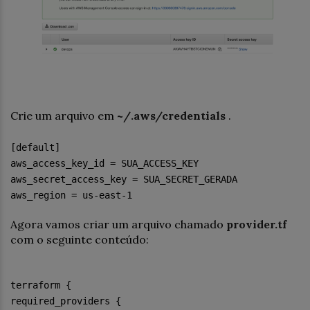
Crie um arquivo em
~/.aws/credentials
.
[default]
aws_access_key_id = SUA_ACCESS_KEY
aws_secret_access_key = SUA_SECRET_GERADA
aws_region = us-east-1
Agora vamos criar um arquivo chamado
provider.tf
com o seguinte conteúdo:
terraform {
required_providers {