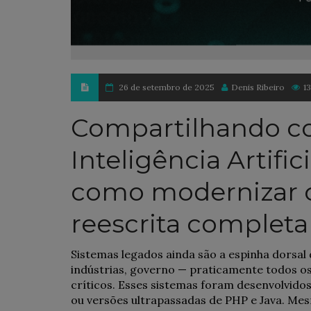
26 de setembro de 2025
Denis Ribeiro
1
Compartilhando c
Inteligência Artifi
como modernizar 
reescrita completa
Sistemas legados ainda são a espinha dorsal
indústrias, governo — praticamente todos o
críticos. Esses sistemas foram desenvolvid
ou versões ultrapassadas de PHP e Java. Me