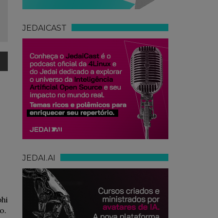
JEDAICAST
JEDAI.AI
hi
o.