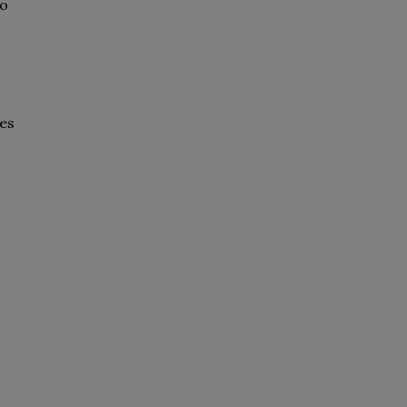
to
es