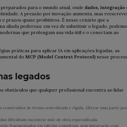
 preparados para o mundo atual, onde
dados, integração 
tividade. A pressão por inovação aumenta, mas reescreve
 e prazos quase proibitivos. É nesse cenário que a
 aliada poderosa: em vez de substituir o legado, podem
modernas que prolongam sua vida útil e o conectam ao
gias práticas para aplicar IA em aplicações legadas, as
damental do
MCP (Model Context Protocol)
nesse proces
mas legados
os obstáculos que qualquer profissional encontra ao lidar
m construídos de forma centralizada e rígida. Alterar uma parte po
das dificultam encontrar mão de obra especializada.
 estão fragmentados em tabelas complexas, sem integração com