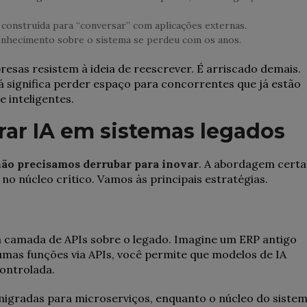
i construída para “conversar” com aplicações externas.
conhecimento sobre o sistema se perdeu com os anos.
esas resistem à ideia de reescrever. É arriscado demais.
significa perder espaço para concorrentes que já estão
 inteligentes.
grar IA em sistemas legados
ão precisamos derrubar para inovar
. A abordagem certa
o núcleo crítico. Vamos às principais estratégias.
a camada de APIs sobre o legado. Imagine um ERP antigo
umas funções via APIs, você permite que modelos de IA
ontrolada.
migradas para microserviços, enquanto o núcleo do siste