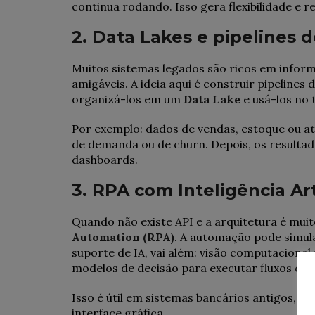
continua rodando. Isso gera flexibilidade e r
2. Data Lakes e pipelines 
Muitos sistemas legados são ricos em infor
amigáveis. A ideia aqui é construir pipelines
organizá-los em um
Data Lake
e usá-los no
Por exemplo: dados de vendas, estoque ou a
de demanda ou de churn. Depois, os resultad
dashboards.
3. RPA com Inteligência Arti
Quando não existe API e a arquitetura é muit
Automation (RPA)
. A automação pode simul
suporte de IA, vai além: visão computaciona
modelos de decisão para executar fluxos de f
Isso é útil em sistemas bancários antigos, p
interface gráfica.