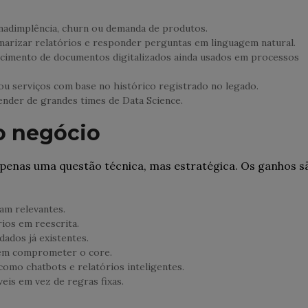
inadimplência, churn ou demanda de produtos.
umarizar relatórios e responder perguntas em linguagem natural.
ecimento de documentos digitalizados ainda usados em processos
ou serviços com base no histórico registrado no legado.
ender de grandes times de Data Science.
 o negócio
penas uma questão técnica, mas estratégica. Os ganhos s
uam relevantes.
rios em reescrita.
ados já existentes.
 sem comprometer o core.
como chatbots e relatórios inteligentes.
veis em vez de regras fixas.