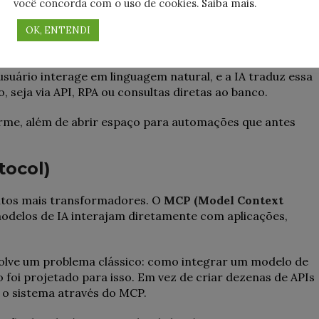
você concorda com o uso de cookies.
Saiba mais
.
na
OK, ENTENDI
a é criar uma interface cognitiva, como chatbots ou
 usuário interage em linguagem natural, e a IA traduz essa
seja via API, RPA ou consultas diretas ao banco.
orme, além de abrir espaço para automações que antes
tocol)
ntos mais transformadores. O
MCP (Model Context
odelos de IA interajam diretamente com aplicações,
olve um problema clássico: como integrar um modelo de
oi projetado para isso. Em vez de criar dezenas de APIs
r o sistema através do MCP.