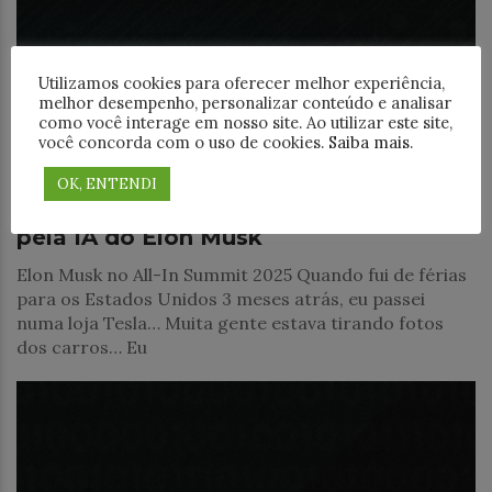
Utilizamos cookies para oferecer melhor experiência,
melhor desempenho, personalizar conteúdo e analisar
como você interage em nosso site. Ao utilizar este site,
você concorda com o uso de cookies.
Saiba mais
.
Notícias
OK, ENTENDI
IA para maiores – Filosofia/Religião
pela IA do Elon Musk
Elon Musk no All-In Summit 2025 Quando fui de férias
para os Estados Unidos 3 meses atrás, eu passei
numa loja Tesla… Muita gente estava tirando fotos
dos carros… Eu