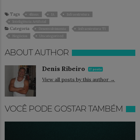
Tags
4linux
IA
Infraestrutura
Inteligência Artificial
Categoria
Desenvolvimento
Infraestrutura TI
Negócios
Uncategorized
ABOUT AUTHOR
Denis Ribeiro
17 posts
View all posts by this author →
VOCÊ PODE GOSTAR TAMBÉM