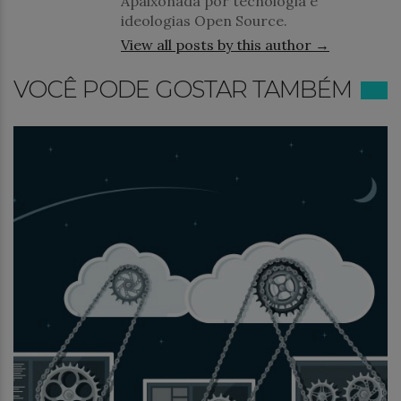
Apaixonada por tecnologia e
ideologias Open Source.
View all posts by this author →
VOCÊ PODE GOSTAR TAMBÉM