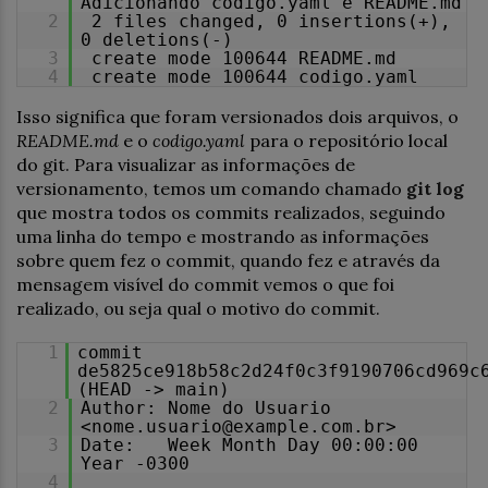
Adicionando codigo.yaml e README.md
2
2 files changed, 0 insertions(+),
0 deletions(-)
3
create mode 100644 README.md
4
create mode 100644 codigo.yaml
Isso significa que foram versionados dois arquivos, o
README.md
e o
codigo.yaml
para o repositório local
do git. Para visualizar as informações de
versionamento, temos um comando chamado
git log
que mostra todos os commits realizados, seguindo
uma linha do tempo e mostrando as informações
sobre quem fez o commit, quando fez e através da
mensagem visível do commit vemos o que foi
realizado, ou seja qual o motivo do commit.
1
commit
de5825ce918b58c2d24f0c3f9190706cd969c
(HEAD -> main)
2
Author: Nome do Usuario
<nome.usuario@example.com.br>
3
Date: Week Month Day 00:00:00
Year -0300
4