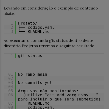
Levando em consideração o exemplo de conteúdo
abaixo:
1
Projeto/
2
├── codigo.yaml
3
└── README.md
Ao executar o comando
git status
dentro deste
diretório Projetos teremos o seguinte resultado:
1
git status
01
No ramo main
02
03
No commits yet
04
05
Arquivos não monitorados:
06
(utilize "git add <arquivo>..."
para incluir o que será submetido)
07
README.md
08
codigo.yaml