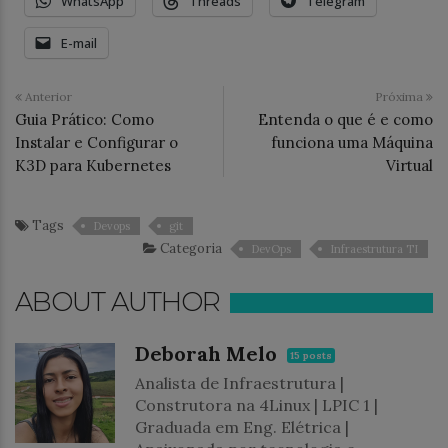
WhatsApp
Threads
Telegram
E-mail
Anterior
Próxima
Guia Prático: Como
Entenda o que é e como
Instalar e Configurar o
funciona uma Máquina
K3D para Kubernetes
Virtual
Tags
Devops
git
Categoria
DevOps
Infraestrutura TI
ABOUT AUTHOR
Deborah Melo
15 posts
Analista de Infraestrutura |
Construtora na 4Linux | LPIC 1 |
Graduada em Eng. Elétrica |