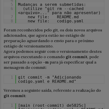
4
5
Mudanças a serem submetidas:
6
(utilize "git rm --cached
<arquivo>..." para não apresentar)
7
new file: README.md
8
new file: codigo.yaml
Foram reconhecidos pelo git, os dois novos arquivos
adicionados, que agora estão no estágio de
preparação aguardando o envio para o próximo
estágio de versionamento.
Agora podemos seguir com o versionamento destes
arquivos executando o comando
git commit
, pode
ser passado a opção
-m
para já especificar qual a
mensagem do commit:
1
git commit -m "Adicionando
codigo.yaml e README.md"
Veremos a seguinte saída, referente a realização do
git commit
:
1
[main (root-commit) de5825c]