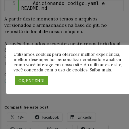
5
Adicionando codigo.yaml e
README.md
A partir deste momento temos o arquivos
versionados e armazenados na base do git, no
repositório local de nossa máquina.
Através dos dados presentes neste repositório local,
é possível enviar para o repositório remoto que
Utilizamos cookies para oferecer melhor experiência,
desejar, através do comando
git push
passando os
melhor desempenho, personalizar conteúdo e analisar
parâmetros desejados.
como você interage em nosso site. Ao utilizar este site,
você concorda com o uso de cookies.
Saiba mais
.
Quer aprender mais sobre GIT? Conheça os cursos da
Carreira DevOps
!
OK, ENTENDI
Compartilhe este post:
18+
Facebook
LinkedIn