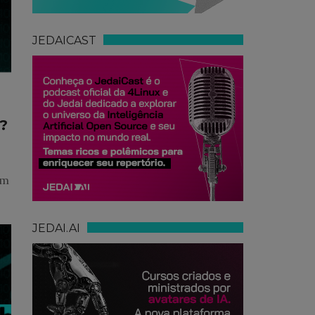
JEDAICAST
s?
o
ém
JEDAI.AI