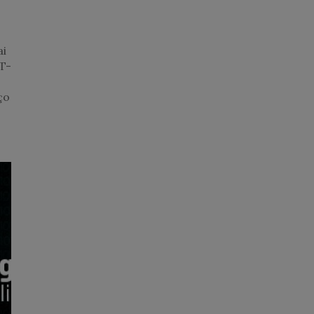
ai
T-
ço