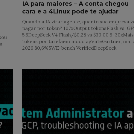
IA para maiores – A conta chegou
cara e a 4Linux pode te ajudar
Quando a IA virar agente, quanto sua empresa v
pagar por token? 107xOutput tokensFlash vs. GP
5.5DeepSeek V4 Flash/$0,28 vs $30,00 5–30xMais
ssou
tokens por tarefaem modo agenteGartner, mar
um
2026 80,6%SWE-bench VerifiedDeepSeek