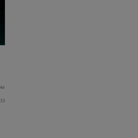
is
703