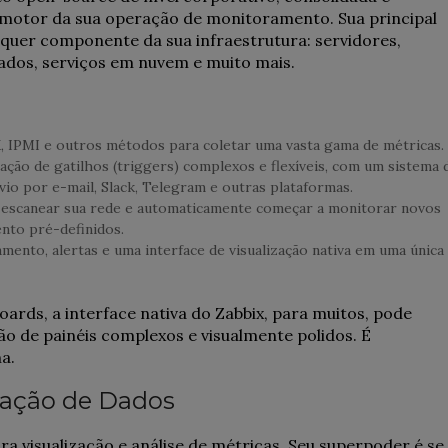
 motor da sua operação de monitoramento. Sua principal
quer componente da sua infraestrutura: servidores,
dados, serviços em nuvem e muito mais.
, IPMI e outros métodos para coletar uma vasta gama de métricas.
ação de gatilhos (triggers) complexos e flexíveis, com um sistema 
vio por e-mail, Slack, Telegram e outras plataformas.
 escanear sua rede e automaticamente começar a monitorar novos
nto pré-definidos.
mento, alertas e uma interface de visualização nativa em uma única
oards, a interface nativa do Zabbix, para muitos, pode
ção de painéis complexos e visualmente polidos. É
a.
ização de Dados
a visualização e análise de métricas. Seu superpoder é se