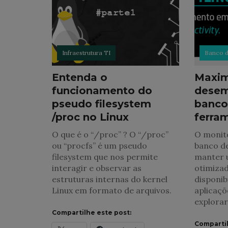
Infraestrutura TI
Banco 
Entenda o
Maxim
funcionamento do
desem
pseudo filesystem
banco
/proc no Linux
ferram
O que é o “/proc” ? O “/proc”
O monit
ou “procfs” é um pseudo
banco de
filesystem que nos permite
manter
interagir e observar as
otimizad
estruturas internas do kernel
disponib
Linux em formato de arquivos.
aplicaçõ
explora
Compartilhe este post:
Compartil