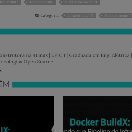
fraestrutura
Monitoramento
Monitoramento de TI
Categoria
Infraestrutura TI
Monitoramento T
Construtora na 4Linux | LPIC 1 | Graduada em Eng. Elétrica |
ideologias Open Source.
→
ÉM