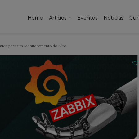
Home
Artigos
Eventos
Notícias
Cur
âmica para um Monitoramento de Elite