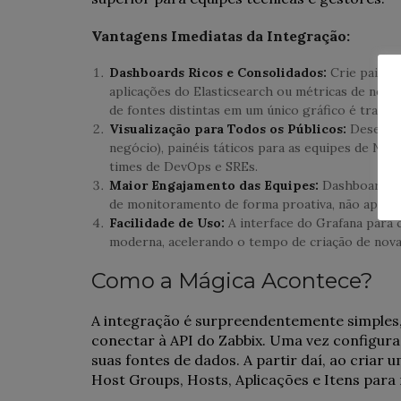
Vantagens Imediatas da Integração:
Dashboards Ricos e Consolidados:
Crie painéi
aplicações do Elasticsearch ou métricas de neg
de fontes distintas em um único gráfico é trans
Visualização para Todos os Públicos:
Desenvol
negócio), painéis táticos para as equipes de NO
times de DevOps e SREs.
Maior Engajamento das Equipes:
Dashboards ma
de monitoramento de forma proativa, não apenas
Facilidade de Uso:
A interface do Grafana para 
moderna, acelerando o tempo de criação de novas
Como a Mágica Acontece?
A integração é surpreendentemente simples, 
conectar à API do Zabbix. Uma vez configura
suas fontes de dados. A partir daí, ao criar 
Host Groups, Hosts, Aplicações e Itens para