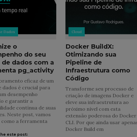
de Dados
Cloud
ize o
Docker BuildX:
penho do seu
Otimizando sua
 de dados com a
Pipeline de
enta pg_activity
Infraestrutura como
Código
oramento eficaz de um
 dados é crucial para
Transforme seu processo de
 um desempenho
criação de imagens Docker e
o e garantir a
eleve sua infraestrutura ao
ilidade contínua de suas
próximo nível com esta
es. Neste post, vamos
extensão poderosa do Docker
r como a ferramenta
CLI. Por que ainda usar apena
Docker Build em
he este post: