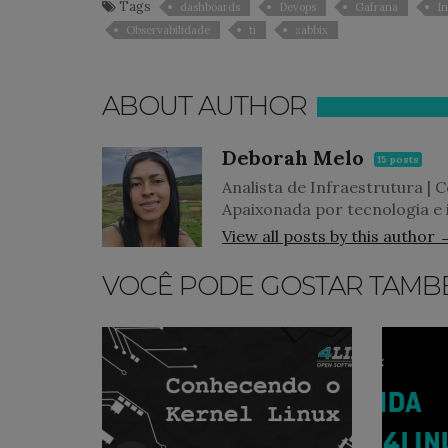
Tags
dashboards
Devops
Gafrana
In
Observabilidade
ti
zabbix
ABOUT AUTHOR
Deborah Melo
15 posts
Analista de Infraestrutura | 
Apaixonada por tecnologia e 
View all posts by this author 
VOCÊ PODE GOSTAR TAMB