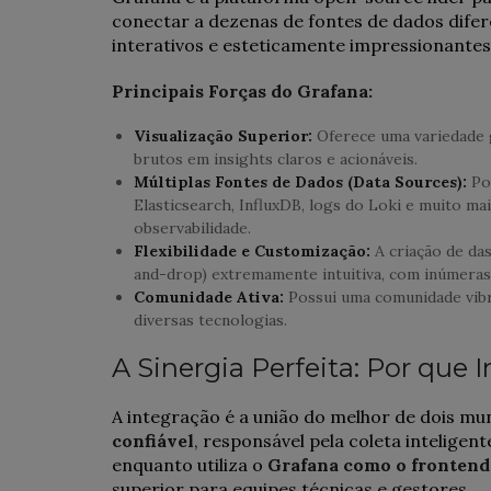
conectar a dezenas de fontes de dados difer
interativos e esteticamente impressionantes
Principais Forças do Grafana:
Visualização Superior:
Oferece uma variedade g
brutos em insights claros e acionáveis.
Múltiplas Fontes de Dados (Data Sources):
Po
Elasticsearch, InfluxDB, logs do Loki e muito mai
observabilidade.
Flexibilidade e Customização:
A criação de das
and-drop) extremamente intuitiva, com inúmeras
Comunidade Ativa:
Possui uma comunidade vibr
diversas tecnologias.
A Sinergia Perfeita: Por que 
A integração é a união do melhor de dois mun
confiável
, responsável pela coleta inteligen
enquanto utiliza o
Grafana como o frontend 
superior para equipes técnicas e gestores.