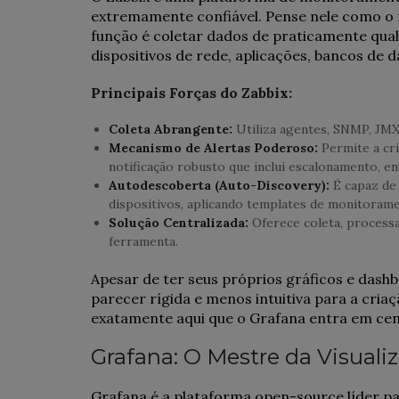
extremamente confiável. Pense nele como o
função é coletar dados de praticamente qual
dispositivos de rede, aplicações, bancos de 
Principais Forças do Zabbix:
Coleta Abrangente:
Utiliza agentes, SNMP, JMX
Mecanismo de Alertas Poderoso:
Permite a cri
notificação robusto que inclui escalonamento, en
Autodescoberta (Auto-Discovery):
É capaz de
dispositivos, aplicando templates de monitorame
Solução Centralizada:
Oferece coleta, processa
ferramenta.
Apesar de ter seus próprios gráficos e dashb
parecer rígida e menos intuitiva para a cria
exatamente aqui que o Grafana entra em cen
Grafana: O Mestre da Visual
Grafana é a plataforma open-source líder par