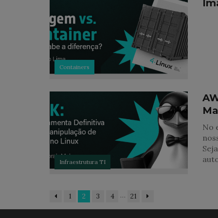
Im
Containers
AW
Ma
No e
nos
Seja
aut
Infraestrutura TI
…
1
2
3
4
21