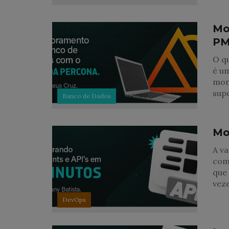
Mo
PM
O q
é um
mon
sup
Banco de Dados
Mo
A v
como
que 
vez
DevOps