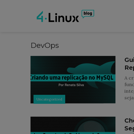
DevOps
Gu
Re
A c
fund
inte
sej
Uncategorized
Ch
Se