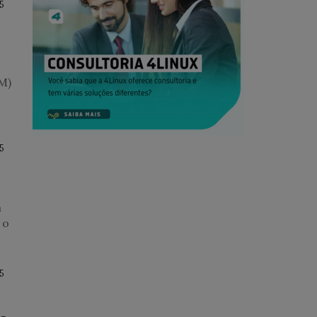
5
M)
5
s
m
 o
5