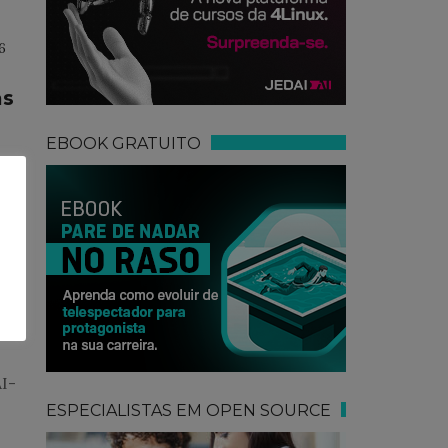
6
as
EBOOK GRATUITO
r
m
6
o
AI-
ESPECIALISTAS EM OPEN SOURCE