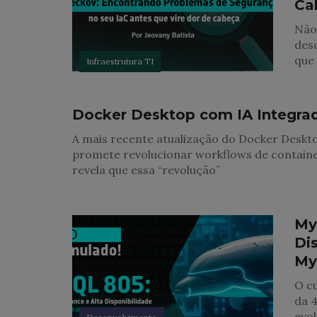
Ca
Não
desc
que
Infraestrutura TI
Segurança
Docker Desktop com IA Integrada
A mais recente atualização do Docker Desktop
promete revolucionar workflows de containe
revela que essa “revolução”
My
Di
My
O cu
da 4
evo