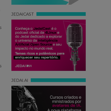
e
JEDAICAST
6
6
JEDAI.AI