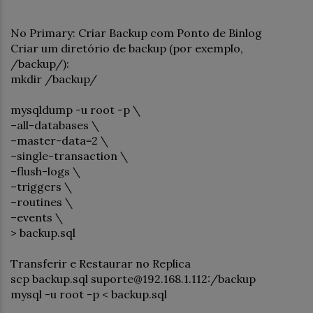
No Primary: Criar Backup com Ponto de Binlog
Criar um diretório de backup (por exemplo,
/backup/):
mkdir /backup/
mysqldump -u root -p \
–all-databases \
–master-data=2 \
–single-transaction \
–flush-logs \
–triggers \
–routines \
–events \
> backup.sql
Transferir e Restaurar no Replica
scp backup.sql suporte@192.168.1.112:/backup
mysql -u root -p < backup.sql