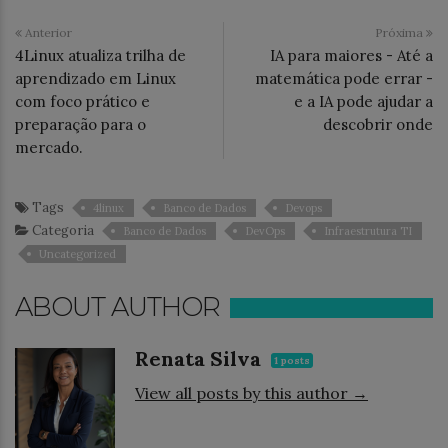
Anterior
Próxima
4Linux atualiza trilha de
IA para maiores - Até a
aprendizado em Linux
matemática pode errar -
com foco prático e
e a IA pode ajudar a
preparação para o
descobrir onde
mercado.
Tags
4linux
Banco de Dados
Devops
Categoria
Banco de Dados
DevOps
Infraestrutura TI
Uncategorized
ABOUT AUTHOR
Renata Silva
1 posts
View all posts by this author →