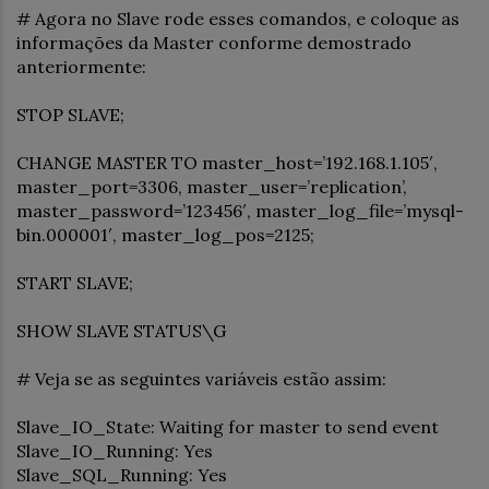
# Agora no Slave rode esses comandos, e coloque as
informações da Master conforme demostrado
anteriormente:
STOP SLAVE;
CHANGE MASTER TO master_host=’192.168.1.105′,
master_port=3306, master_user=’replication’,
master_password=’123456′, master_log_file=’mysql-
bin.000001′, master_log_pos=2125;
START SLAVE;
SHOW SLAVE STATUS\G
# Veja se as seguintes variáveis estão assim:
Slave_IO_State: Waiting for master to send event
Slave_IO_Running: Yes
Slave_SQL_Running: Yes