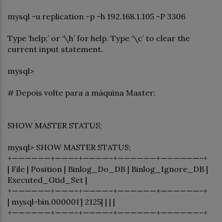
mysql -u replication -p -h 192.168.1.105 -P 3306
Type ‘help;’ or ‘\h’ for help. Type ‘\c’ to clear the
current input statement.
mysql>
# Depois volte para a máquina Master:
SHOW MASTER STATUS;
mysql> SHOW MASTER STATUS;
+——————+———-+————–+——————+——————-+
| File | Position | Binlog_Do_DB | Binlog_Ignore_DB |
Executed_Gtid_Set |
+——————+———-+————–+——————+——————-+
| mysql-bin.000001’| 2125| | | |
+——————+———-+————–+——————+——————-+