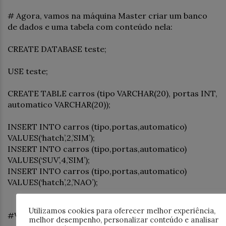
# Agora, vamos na máquina Master criar um banco
de dados e uma tabela com conteúdo nela:
CREATE DATABASE teste;
USE teste;
CREATE TABLE carros (tipo VARCHAR(20), portas INT,
automatico VARCHAR(20));
INSERT INTO carros (tipo,portas,automatico)
VALUES(‘hatch’,2,’SIM’);
INSERT INTO carros (tipo,portas,automatico)
VALUES(‘SUV’,4,’SIM’);
INSERT INTO carros (tipo,portas,automatico)
VALUES(‘hatch’,2,’NAO’);
Utilizamos cookies para oferecer melhor experiência,
#Verificar no SLAVE
melhor desempenho, personalizar conteúdo e analisar