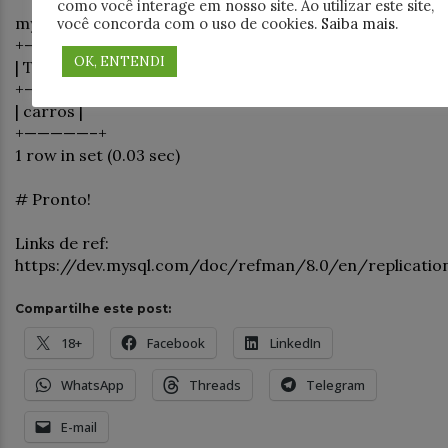
como você interage em nosso site. Ao utilizar este site,
mysql> show tables in teste;
você concorda com o uso de cookies.
Saiba mais
.
+—————–+
OK, ENTENDI
| Tables_in_teste |
+—————–+
| carros |
+—————–+
1 row in set (0.03 sec)
# Pronto!
Links de ref:
https://dev.mysql.com/doc/refman/8.0/en/replicatio
Compartilhe este post:
18+
Facebook
LinkedIn
WhatsApp
Threads
Telegram
E-mail