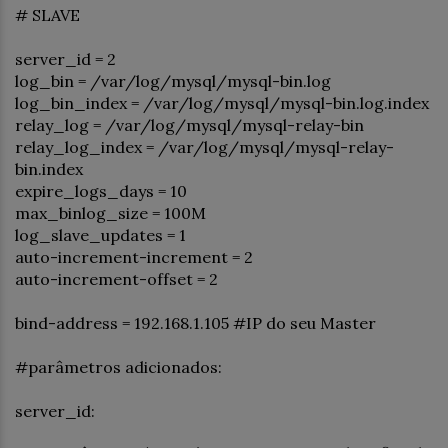
# SLAVE
server_id = 2
log_bin = /var/log/mysql/mysql-bin.log
log_bin_index = /var/log/mysql/mysql-bin.log.index
relay_log = /var/log/mysql/mysql-relay-bin
relay_log_index = /var/log/mysql/mysql-relay-
bin.index
expire_logs_days = 10
max_binlog_size = 100M
log_slave_updates = 1
auto-increment-increment = 2
auto-increment-offset = 2
bind-address = 192.168.1.105 #IP do seu Master
#parâmetros adicionados:
server_id: