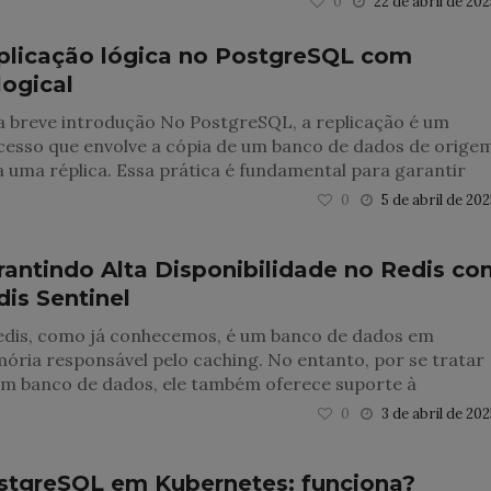
0
22 de abril de 20
plicação lógica no PostgreSQL com
logical
 breve introdução No PostgreSQL, a replicação é um
cesso que envolve a cópia de um banco de dados de orige
 uma réplica. Essa prática é fundamental para garantir
0
5 de abril de 20
rantindo Alta Disponibilidade no Redis co
is Sentinel
edis, como já conhecemos, é um banco de dados em
ria responsável pelo caching. No entanto, por se tratar
um banco de dados, ele também oferece suporte à
0
3 de abril de 20
stgreSQL em Kubernetes: funciona?