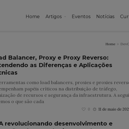
Home
Artigos
Eventos
Notícias
Cur
Home
Dev
ad Balancer, Proxy e Proxy Reverso:
tendendo as Diferenças e Aplicações
cnicas
erramentas como load balancers, proxies e proxies revers
mpenham papéis críticos na distribuição de tráfego,
ização de recursos e segurança da infraestrutura. A segui
emos o que são cada
0
11 de maio de 202
IA revolucionando desenvolvimento e