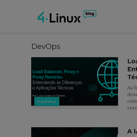
DevOps
Lo
En
Té
As f
dese
otim
Segurança
ver
A 