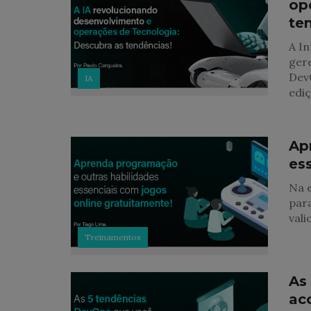
op
te
A In
ger
Dev
IA
ediç
Ap
es
Na e
par
vali
Treinamentos
As
ac