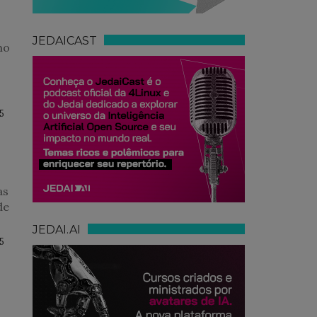
JEDAICAST
mo
5
as
de
JEDAI.AI
5