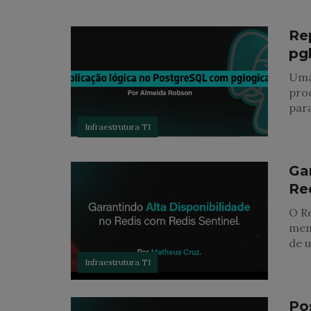
Re
pg
Uma
pro
para
Infraestrutura TI
Ga
Red
O R
memó
de 
Infraestrutura TI
Po