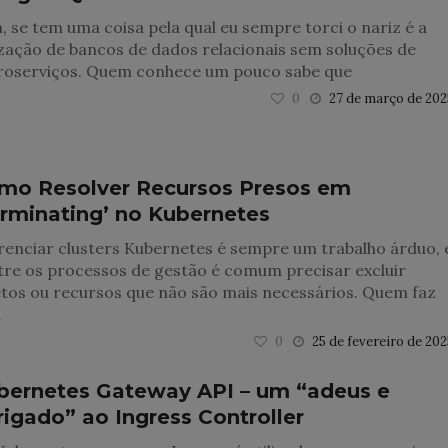
 se tem uma coisa pela qual eu sempre torci o nariz é a
ização de bancos de dados relacionais sem soluções de
roserviços. Quem conhece um pouco sabe que
0
27 de março de 202
mo Resolver Recursos Presos em
erminating’ no Kubernetes
enciar clusters Kubernetes é sempre um trabalho árduo, 
re os processos de gestão é comum precisar excluir
tos ou recursos que não são mais necessários. Quem faz
a
0
25 de fevereiro de 202
bernetes Gateway API – um “adeus e
rigado” ao Ingress Controller