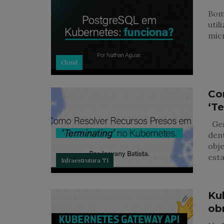
Bom,
util
mic
Cloud
Co
‘T
Ger
dent
obje
est
Infraestrutura TI
Ku
ob