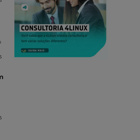
25
m
25
m
25