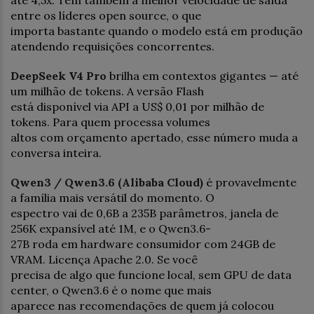
até 4,5x. Tem também a melhor velocidade de saída
entre os líderes open source, o que
importa bastante quando o modelo está em produção
atendendo requisições concorrentes.
DeepSeek V4 Pro
brilha em contextos gigantes — até
um milhão de tokens. A versão Flash
está disponível via API a US$ 0,01 por milhão de
tokens. Para quem processa volumes
altos com orçamento apertado, esse número muda a
conversa inteira.
Qwen3 / Qwen3.6 (Alibaba Cloud)
é provavelmente
a família mais versátil do momento. O
espectro vai de 0,6B a 235B parâmetros, janela de
256K expansível até 1M, e o Qwen3.6-
27B roda em hardware consumidor com 24GB de
VRAM. Licença Apache 2.0. Se você
precisa de algo que funcione local, sem GPU de data
center, o Qwen3.6 é o nome que mais
aparece nas recomendações de quem já colocou