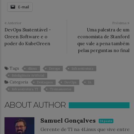
E-mail
Anterior
Próxima
DevOps Sustentável -
Uma palestra de um
Green Software e o
economista de Stanford
poder do KubeGreen
que vale a pena também
pelas perguntas no final
Tags
4linux
Devops
Infraestrutura
Inteligência Artificial
Categoria
Destaques
DevOps
IA
Infraestrutura TI
Treinamentos
ABOUT AUTHOR
Samuel Gonçalves
24 posts
Gerente de TI na 4Linux que vive entre