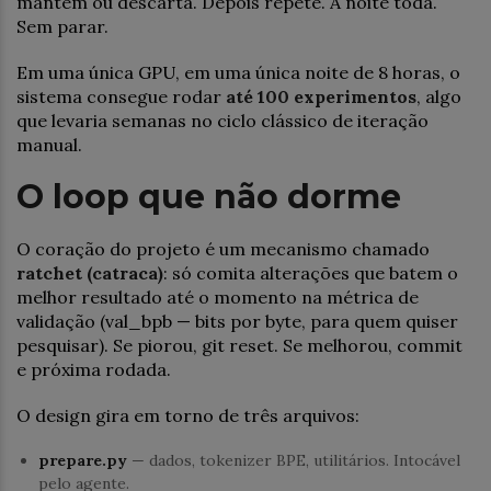
mantém ou descarta. Depois repete. A noite toda.
Sem parar.
Em uma única GPU, em uma única noite de 8 horas, o
sistema consegue rodar
até 100 experimentos
, algo
que levaria semanas no ciclo clássico de iteração
manual.
O loop que não dorme
O coração do projeto é um mecanismo chamado
ratchet (catraca)
: só comita alterações que batem o
melhor resultado até o momento na métrica de
validação (val_bpb — bits por byte, para quem quiser
pesquisar). Se piorou, git reset. Se melhorou, commit
e próxima rodada.
O design gira em torno de três arquivos:
prepare.py
— dados, tokenizer BPE, utilitários. Intocável
pelo agente.