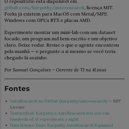
O repositório está disponível em
github.com/karpathy/autoresearch
, licença MIT.
Forks já existem para MacOS com Metal/MPS,
Windows com GPUs RTX e placas AMD.
Experimente montar um mini-lab com um dataset
focado, um program.md bem escrito e um objetivo
claro. Deixe rodar. Revise o que o agente encontrou
pela manhã — e pergunte a si mesmo se você teria
chegado lá sozinho.
Por Samuel Gonçalves – Gerente de TI na 4Linux
Fontes
AutoResearch no GitHub (karpathy/autoresearch)
— MIT
License
VentureBeat: Karpathy’s AutoResearch lets you run
hundreds of AI experiments a night
Data Science Dojo: Karpathy AutoResearch Explained