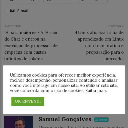
E-mail
Anterior
Próxima
IA para maiores - A IA saiu
4Linux atualiza trilha de
do Chat e entrou na
aprendizado em Linux
execução de processos de
com foco prático e
empresa com custos
preparação para o
infinitos de tokens
mercado.
Utilizamos cookies para oferecer melhor experiência,
Tags
4linux
Cloud
melhor desempenho, personalizar conteúdo e analisar
Categoria
Big Data
Cloud
Desenvolvimento
IA
como você interage em nosso site. Ao utilizar este site,
Negócios
Treinamentos
você concorda com o uso de cookies.
Saiba mais
.
OK, ENTENDI
ABOUT AUTHOR
Samuel Gonçalves
23 posts
Gerente de TI na 4Linux que vive entre