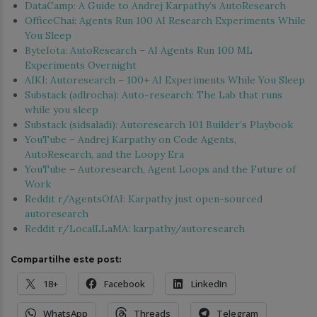
DataCamp: A Guide to Andrej Karpathy’s AutoResearch
OfficeChai: Agents Run 100 AI Research Experiments While
You Sleep
ByteIota: AutoResearch – AI Agents Run 100 ML
Experiments Overnight
AIKI: Autoresearch – 100+ AI Experiments While You Sleep
Substack (adlrocha): Auto-research: The Lab that runs
while you sleep
Substack (sidsaladi): Autoresearch 101 Builder’s Playbook
YouTube – Andrej Karpathy on Code Agents,
AutoResearch, and the Loopy Era
YouTube – Autoresearch, Agent Loops and the Future of
Work
Reddit r/AgentsOfAI: Karpathy just open-sourced
autoresearch
Reddit r/LocalLLaMA: karpathy/autoresearch
Compartilhe este post:
18+
Facebook
LinkedIn
WhatsApp
Threads
Telegram