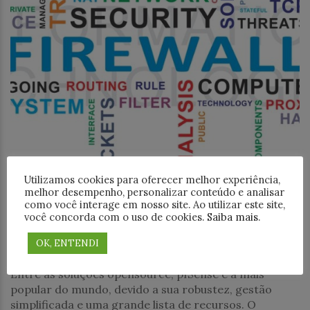
Utilizamos cookies para oferecer melhor experiência,
Infraestrutura TI
melhor desempenho, personalizar conteúdo e analisar
como você interage em nosso site. Ao utilizar este site,
Descubra o pfSense: a solução
você concorda com o uso de cookies.
Saiba mais
.
opensource de firewall mais popular
OK, ENTENDI
do mundo
Entre as soluções opensource, pfSense é a mais
popular do mundo, devido a sua robustez, gestão
simplificada e uma grande lista de recursos. O