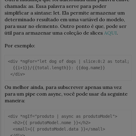
chamada: as. Essa palavra serve para poder
simplificar a sintaxe: let. Ela permite armazenar um
determinado resultado em uma variável do modelo,
para usar no elemento. Outro ponto é que, pode ser
útil para armazenar uma coleção de slices
AQUI
.
Por exemplo:
<div *ngFor="let dog of dogs | slice:0:2 as total; in
  {{i+1}}/{{total.length}}: {{dog.name}}

 </div>
Ou melhor ainda, para subscrever apenas uma vez
para um pipe com async, você pode usar da seguinte
maneira:
<div *ngIf="produto | async as produtoModel">

  <h2>{{ produtoModel.nome }}</h2>

  <small>{{ produtoModel.data }}</small>

 </div>