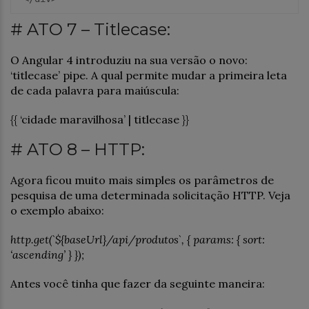
# ATO 7 – Titlecase:
O Angular 4 introduziu na sua versão o novo:
‘titlecase’ pipe. A qual permite mudar a primeira leta
de cada palavra para maiúscula:
{{ ‘cidade maravilhosa’ | titlecase }}
# ATO 8 – HTTP:
Agora ficou muito mais simples os parâmetros de
pesquisa de uma determinada solicitação HTTP. Veja
o exemplo abaixo:
http.get(`${baseUrl}/api/produtos`, { params: { sort:
‘ascending’ } });
Antes você tinha que fazer da seguinte maneira: