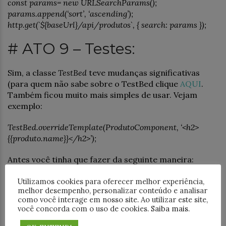
const params= new URLSearchParams();
params.append(‘sort’, ‘ascending’);
http.get(`${baseUrl}/api/produtos`, { search: params });
# ATO 9 – Testes:
Sim, a classe
TestBed
teve mudanças significativas
(para quem não sabe sobre o TestBed clique
AQUI
.
Também ficou muito mais simples de usar. Vejam
exemplo:
TestBed.overrideTemplate(ProdutoComponent, ‘<h2>
{{produto.name}}</h2>’);
Antes você tinha que fazer da seguinte maneira:
TestBed.overrideComponent(ProdutoComponent, {
Utilizamos cookies para oferecer melhor experiência,
melhor desempenho, personalizar conteúdo e analisar
set: { template: ‘<h2>{{produto.name}}</h2>’ }
como você interage em nosso site. Ao utilizar este site,
});
você concorda com o uso de cookies.
Saiba mais
.