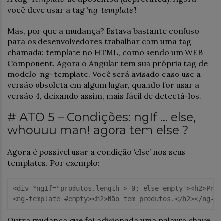
você deve usar a tag
‘ng-template’
!
Mas, por que a mudança? Estava bastante confuso
para os desenvolvedores trabalhar com uma tag
chamada: template no HTML, como sendo um WEB
Component. Agora o Angular tem sua própria tag de
modelo: ng-template. Você será avisado caso use a
versão obsoleta em algum lugar, quando for usar a
versão 4, deixando assim, mais fácil de detectá-los.
# ATO 5 – Condições: ngIf … else,
whouuu man! agora tem else ?
Agora é possível usar a condição ‘else’ nos seus
templates. Por exemplo:
<div *ngIf="produtos.length > 0; else empty"><h2>Prod
<ng-template #empty><h2>Não tem produtos.</h2></ng-t
Outra mudança que foi adicionada uma palavra chave