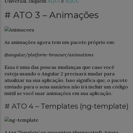
Universal, cliquem
AQUI
e
AQUI
.
# ATO 3 – Animações
As animações agora tem um pacote próprio em:
@angular
/
platform
–
browser
/
animations
Essa é uma das poucas mudanças que caso você
esteja usando o Angular 2 precisará mudar para
atualizar na sua aplicação. Isso significa que, o pacote
enviado para o seus usuários não irá incluir um código
inútil se você usar animações em sua aplicação.
# ATO 4 – Templates (ng-template)
A tag
‘Template’
se aposentou (deprecated). Agora