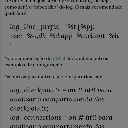
Ele determina qual será o prefixo do log, ou seja,
como será o “cabeçalho” do log. O mais recomendado
(padrão) é:
log_line_prefix = ‘%t [%p]:
user=%u,db=%d,app=%a,client=%h
‘
Na documentação do
github
há também outros
exemplos de configuração.
Os outros parâmetros não obrigatórios são:
log_checkpoints = on
# útil para
analisar o comportamento dos
checkpoints;
log_connections = on
# útil para
analisar o comportamento das