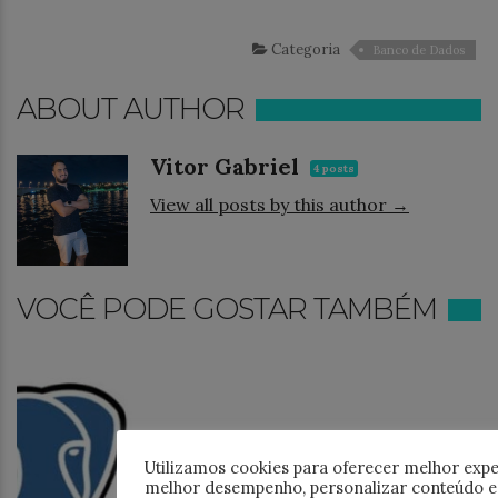
Categoria
Banco de Dados
ABOUT AUTHOR
Vitor Gabriel
4 posts
View all posts by this author →
VOCÊ PODE GOSTAR TAMBÉM
Utilizamos cookies para oferecer melhor expe
melhor desempenho, personalizar conteúdo e 