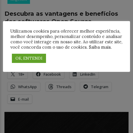
Descubra as vantagens e benefícios
dos softwares Open Source
Utilizamos cookies para oferecer melhor experiência,
Como explica o opensource.com software open
melhor desempenho, personalizar conteúdo e analisar
source ou de código aberto é um software com
como você interage em nosso site. Ao utilizar este site,
código-fonte que qualquer pessoa pode inspecionar,
você concorda com o uso de cookies.
Saiba mais
.
modificar e aprimorar. “O código-fonte é a parte do
OK, ENTENDI
Compartilhe este post:
18+
Facebook
LinkedIn
WhatsApp
Threads
Telegram
E-mail