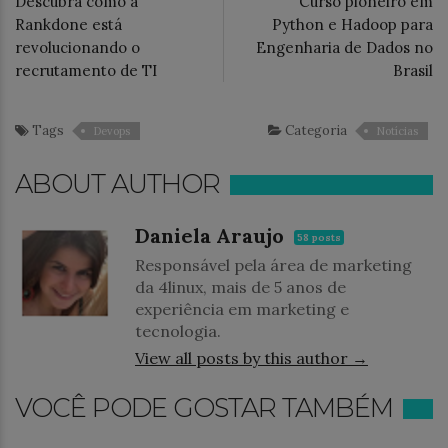
Descubra como a
Curso pioneiro em
Rankdone está
Python e Hadoop para
revolucionando o
Engenharia de Dados no
recrutamento de TI
Brasil
Tags
Categoria
Devops
Notícias
ABOUT AUTHOR
Daniela Araujo
58 posts
Responsável pela área de marketing
da 4linux, mais de 5 anos de
experiência em marketing e
tecnologia.
View all posts by this author →
VOCÊ PODE GOSTAR TAMBÉM
Notícias