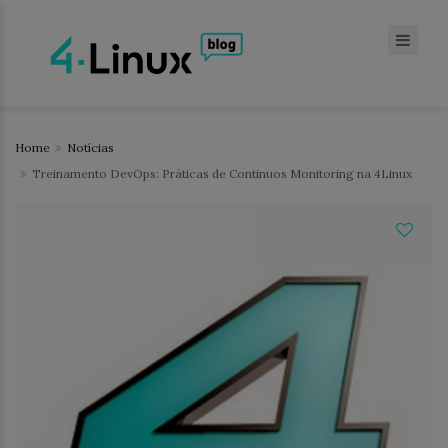
Home
Notícias
Treinamento DevOps: Práticas de Continuos Monitoring na 4Linux