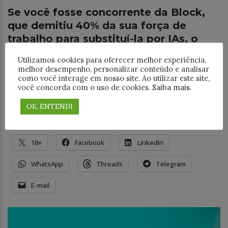
Se você fosse concorrente da Block,
que demitiu 40% da sua força de
trabalho para substituí-la por IAs, o
que você faria?
Utilizamos cookies para oferecer melhor experiência,
melhor desempenho, personalizar conteúdo e analisar
Já não é mais “se”, e sim “quando” a IA vai fazer cerca
como você interage em nosso site. Ao utilizar este site,
de 70% do nosso trabalho. Muitos influenciadores de
você concorda com o uso de cookies.
Saiba mais
.
IA não acreditam que ela conseguirá fazer grande
parte
OK, ENTENDI
Compartilhe este post:
18+
Facebook
LinkedIn
WhatsApp
Threads
Telegram
E-mail