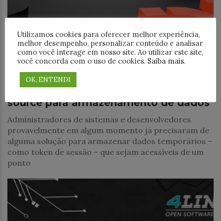
Utilizamos cookies para oferecer melhor experiência,
melhor desempenho, personalizar conteúdo e analisar
como você interage em nosso site. Ao utilizar este site,
você concorda com o uso de cookies.
Saiba mais
.
Desenvolvimento
OK, ENTENDI
Descubra o Redis: a solução open
source para armazenamento de dados
Administradores de sistemas e desenvolvedores
provavelmente em algum momento já precisaram de
alguma solução para armazenar dados temporários –
como token de sessão – que sejam acessíveis de um
ponto