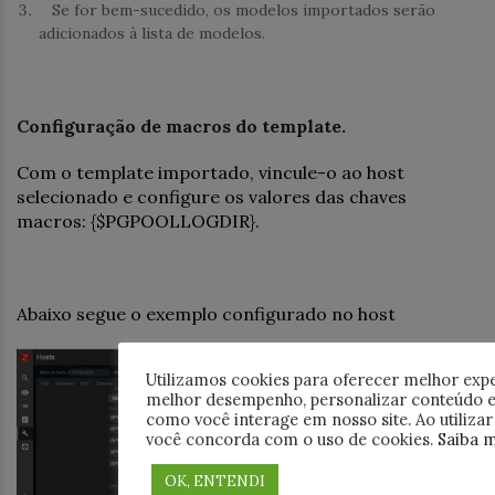
Se for bem-sucedido, os modelos importados serão
adicionados à lista de modelos.
Configuração de macros do template.
Com o template importado, vincule-o ao host
selecionado e configure os valores das chaves
macros: {$PGPOOLLOGDIR}.
Abaixo segue o exemplo configurado no host
Utilizamos cookies para oferecer melhor expe
melhor desempenho, personalizar conteúdo e
como você interage em nosso site. Ao utilizar e
você concorda com o uso de cookies.
Saiba m
OK, ENTENDI