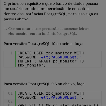
O primeiro requisito é que o banco de dados possua
um usuário criado com permissão de consultas
dentro das instâncias PostgreSQL, para isso siga os
passos abaixo:
Crie um usuário com permissão de somente leitura
zbx_monitor em sua instância PostgreSQL.
Para versões PostgreSQL 10 ou acima, faça:
1
CREATE USER zbx_monitor WITH
PASSWORD
'&lt;PASSWORD&gt;'
INHERIT; GRANT pg_monitor TO
zbx_monitor;
Para versões PostgreSQL 9.6 ou abaixo, faça:
01
CREATE USER zbx_monitor WITH
PASSWORD
'&lt;PASSWORD&gt;'
;
02
03
RANT SELECT ON pg_stat_database TO