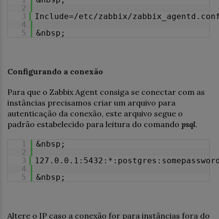
2
3
Include=/etc/zabbix/zabbix_agentd.con
4
5
&nbsp;
Configurando a conexão
Para que o Zabbix Agent consiga se conectar com as
instâncias precisamos criar um arquivo para
autenticação da conexão, este arquivo segue o
padrão estabelecido para leitura do comando
psql
.
1
&nbsp;
2
3
127.0.0.1:5432:*:postgres:somepasswor
4
5
&nbsp;
Altere o IP caso a conexão for para instâncias fora do