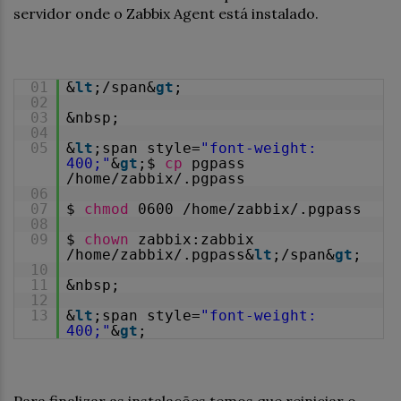
servidor onde o Zabbix Agent está instalado.
01
&
lt
;/span&
gt
;
02
03
&nbsp;
04
05
&
lt
;span style=
"font-weight:
400;"
&
gt
;$
cp
pgpass
/home/zabbix/.pgpass
06
07
$
chmod
0600 /home/zabbix/.pgpass
08
09
$
chown
zabbix:zabbix
/home/zabbix/.pgpass&
lt
;/span&
gt
;
10
11
&nbsp;
12
13
&
lt
;span style=
"font-weight:
400;"
&
gt
;