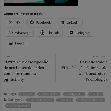
Compartilhe este post:
18+
Facebook
LinkedIn
WhatsApp
Threads
Telegram
E-mail
Anterior
Próxima
Maximize o desempenho
Desvendando a
do seu banco de dados
Virtualização: Otimizando
com a ferramenta
a Infraestrutura
pg_activity
Tecnológica
Tags
Devops
observability
PostgreSQL
zabbix
Categoria
Banco de Dados
DevOps
Infraestrutura TI
Uncategorized