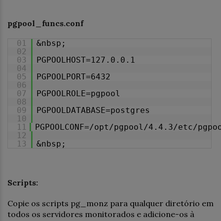
pgpool_funcs.conf
01
&nbsp;
02
03
PGPOOLHOST=127.0.0.1
04
05
PGPOOLPORT=6432
06
07
PGPOOLROLE=pgpool
08
09
PGPOOLDATABASE=postgres
10
11
PGPOOLCONF=/opt/pgpool/4.4.3/etc/pgpo
12
13
&nbsp;
Scripts:
Copie os scripts pg_monz para qualquer diretório em
todos os servidores monitorados e adicione-os à