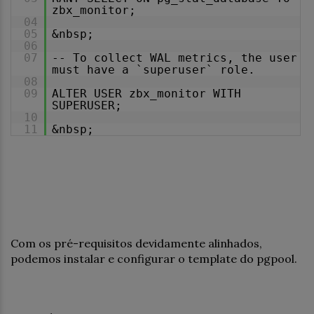
zbx_monitor;
04
05
&nbsp;
06
07
-- To collect WAL metrics, the user
must have a `superuser` role.
08
09
ALTER USER zbx_monitor WITH
SUPERUSER;
10
11
&nbsp;
Com os pré-requisitos devidamente alinhados,
podemos instalar e configurar o template do pgpool.