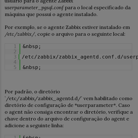
usuário para o agente Zabbix
userparameter_pgsql.conf
para o local especificado da
máquina que possui o agente instalado.
Por exemplo, se o agente Zabbix estiver instalado em
/etc/zabbix/
, copie o arquivo para o seguinte local:
1
&nbsp;
2
3
/etc/zabbix/zabbix_agentd.conf.d/user
4
5
&nbsp;
Por padrão, o diretório
`/etc/zabbix/zabbix_agentd.d/` vem habilitado como
diretório de configuração de *userparameter*. Caso
o agent não consiga encontrar o diretório, verifique a
chave dentro do arquivo de configuração do agent e
adicione a seguinte linha:
1
&nbsp;