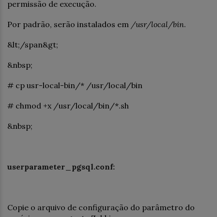
permissão de execução.
Por padrão, serão instalados em
/usr/local/bin
.
&lt;/span&gt;
&nbsp;
# cp usr-local-bin/* /usr/local/bin
# chmod +x /usr/local/bin/*.sh
&nbsp;
userparameter_pgsql.conf:
Copie o arquivo de configuração do parâmetro do