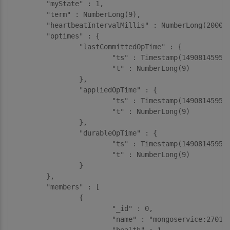
	"myState" : 1,

	"term" : NumberLong(9),

	"heartbeatIntervalMillis" : NumberLong(2000),

	"optimes" : {

		"lastCommittedOpTime" : {

			"ts" : Timestamp(1490814595, 1),

			"t" : NumberLong(9)

		},

		"appliedOpTime" : {

			"ts" : Timestamp(1490814595, 1),

			"t" : NumberLong(9)

		},

		"durableOpTime" : {

			"ts" : Timestamp(1490814595, 1),

			"t" : NumberLong(9)

		}

	},

	"members" : [

		{

			"_id" : 0,

			"name" : "mongoservice:27017",

			"health" : 1,
