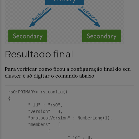
Resultado final
Para verificar como ficou a configuração final do seu
cluster é só digitar o comando abaixo:
rs0:PRIMARY> rs.config()

{

	"_id" : "rs0",

	"version" : 4,

	"protocolVersion" : NumberLong(1),

	"members" : [

		{

			"_id" : 0,
