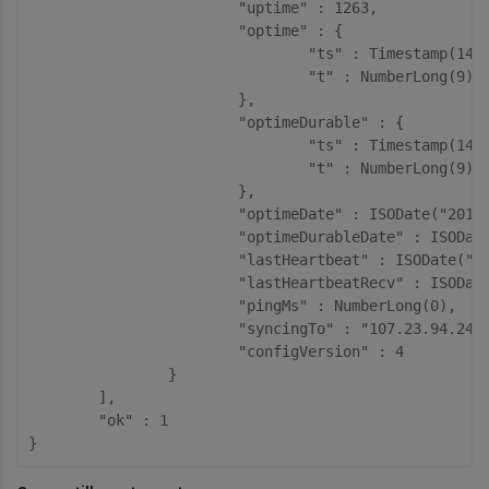
			"uptime" : 1263,

			"optime" : {

				"ts" : Timestamp(1490814595, 1),

				"t" : NumberLong(9)

			},

			"optimeDurable" : {

				"ts" : Timestamp(1490814595, 1),

				"t" : NumberLong(9)

			},

			"optimeDate" : ISODate("2017-03-29T19:09:55Z"),

			"optimeDurableDate" : ISODate("2017-03-29T19:09:55Z"),

			"lastHeartbeat" : ISODate("2017-03-29T19:09:57.916Z"),

			"lastHeartbeatRecv" : ISODate("2017-03-29T19:09:57.462Z"),

			"pingMs" : NumberLong(0),

			"syncingTo" : "107.23.94.24:27017",

			"configVersion" : 4

		}

	],

	"ok" : 1
