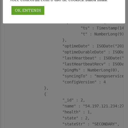
				"ts" : Timestamp(1490814595, 1),

				"t" : NumberLong(9)

OK, ENTENDI
			},

			"optimeDurable" : {

				"ts" : Timestamp(1490814595, 1),

				"t" : NumberLong(9)

			},

			"optimeDate" : ISODate("2017-03-29T19:09:55Z"),

			"optimeDurableDate" : ISODate("2017-03-29T19:09:55Z"),

			"lastHeartbeat" : ISODate("2017-03-29T19:09:57.916Z"),

			"lastHeartbeatRecv" : ISODate("2017-03-29T19:09:57.230Z"),

			"pingMs" : NumberLong(0),

			"syncingTo" : "mongoservice:27017",

			"configVersion" : 4

		},

		{

			"_id" : 2,

			"name" : "54.197.121.234:27017",

			"health" : 1,

			"state" : 2,

			"stateStr" : "SECONDARY",
