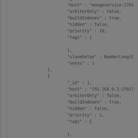
			"host" : "mongoservice:27017",

			"arbiterOnly" : false,

			"buildIndexes" : true,

			"hidden" : false,

			"priority" : 10,

			"tags" : {

			},

			"slaveDelay" : NumberLong(0),

			"votes" : 1

		},

		{

			"_id" : 1,

			"host" : "192.168.0.2:27017",

			"arbiterOnly" : false,

			"buildIndexes" : true,

			"hidden" : false,

			"priority" : 1,

			"tags" : {

			},
