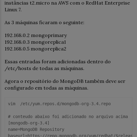
instâncias t2.micro na AWS com o RedHat Enterprise
Linux 7.
As 3 máquinas ficaram o seguinte:
192.168.0.2 mongoprimary
192.168.0.3 mongoreplica1
192.168.0.5 mongoreplica2
Essas entradas foram adicionadas dentro do
/etc/hosts de todas as máquinas.
Agora o repositório do MongoDB também deve ser
configurado em todas as máquinas.
vim  /etc/yum.repos.d/mongodb-org-3.4.repo

# conteudo abaixo foi adicionado no arquivo acima

[mongodb-org-3.4]

name=MongoDB Repository

baseurl=https://repo.mongodb.org/yum/redhat/$releasev