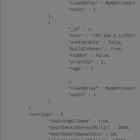
			"slaveDelay" : NumberLong(0),

			"votes" : 1

		},

		{

			"_id" : 2,

			"host" : "192.168.0.3:27017",

			"arbiterOnly" : false,

			"buildIndexes" : true,

			"hidden" : false,

			"priority" : 1,

			"tags" : {

			},

			"slaveDelay" : NumberLong(0),

			"votes" : 1

		}

	],

	"settings" : {

		"chainingAllowed" : true,

		"heartbeatIntervalMillis" : 2000,

		"heartbeatTimeoutSecs" : 10,
