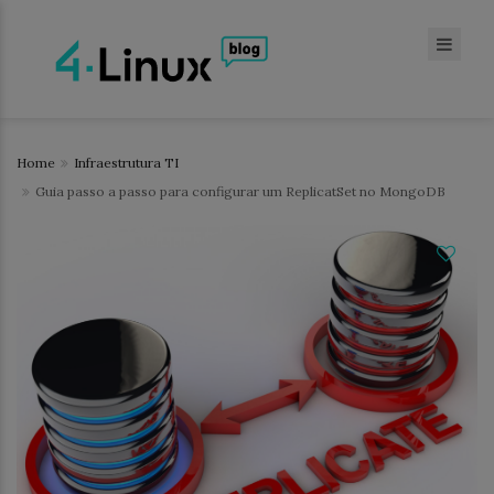
Home
Infraestrutura TI
Guia passo a passo para configurar um ReplicatSet no MongoDB