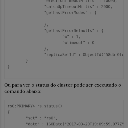
		"electionTimeoutMillis" : 10000,

		"catchUpTimeoutMillis" : 2000,

		"getLastErrorModes" : {

		},

		"getLastErrorDefaults" : {

			"w" : 1,

			"wtimeout" : 0

		},

		"replicaSetId" : ObjectId("58dbf0fc8becc34a89e7f3fa")

	}

}

Ou para ver o status do cluster pode ser executado o
comando abaixo:
rs0:PRIMARY> rs.status()

{

	"set" : "rs0",

	"date" : ISODate("2017-03-29T19:09:59.077Z"),
