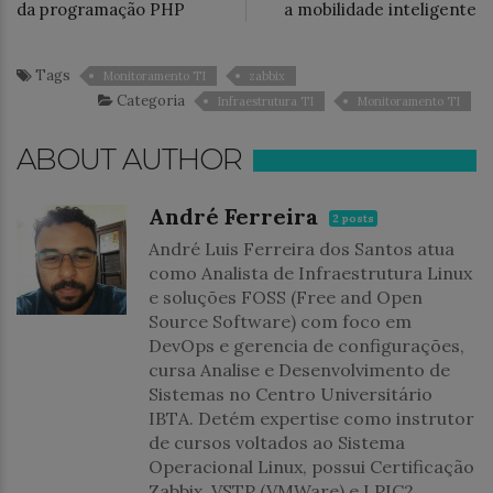
da programação PHP
a mobilidade inteligente
Tags
Monitoramento TI
zabbix
Categoria
Infraestrutura TI
Monitoramento TI
ABOUT AUTHOR
André Ferreira
2 posts
André Luis Ferreira dos Santos atua
como Analista de Infraestrutura Linux
e soluções FOSS (Free and Open
Source Software) com foco em
DevOps e gerencia de configurações,
cursa Analise e Desenvolvimento de
Sistemas no Centro Universitário
IBTA. Detém expertise como instrutor
de cursos voltados ao Sistema
Operacional Linux, possui Certificação
Zabbix, VSTP (VMWare) e LPIC2