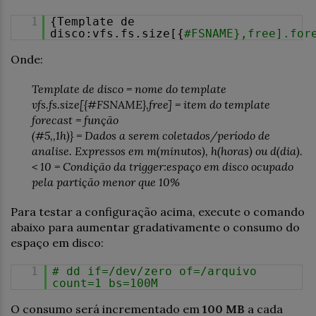
1
{Template de
disco:vfs.fs.size[{
#FSNAME},free].for
Onde:
Template de disco = nome do template
vfs.fs.size[{#FSNAME},free] = item do template
forecast = função
(#5,,1h)} = Dados a serem coletados/período de
analise. Expressos em m(minutos), h(horas) ou d(dia).
< 10 = Condição da trigger:espaço em disco ocupado
pela partição menor que 10%
Para testar a configuração acima, execute o comando
abaixo para aumentar gradativamente o consumo do
espaço em disco:
1
# dd if=/dev/zero of=/arquivo
count=1 bs=100M
O consumo será incrementado em
100 MB
a cada