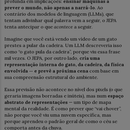
profunda em implicações:
ensinar máquinas a
prever o mundo, não apenas a narrá-lo
. Ao
contrário dos modelos de linguagem (LLMs), que
tentam adivinhar qual palavra vem a seguir, o JEPA
tenta antecipar o que
acontece
a seguir.
Imagine que você está vendo um vídeo de um gato
prestes a pular da cadeira. Um LLM descreveria isso
como “o gato pula da cadeira”, porque viu essa frase
mil vezes. O JEPA, por outro lado,
cria uma
representação interna do gato, da cadeira, da física
envolvida — e prevê a próxima cena
com base em
sua compreensão estrutural do ambiente.
Essa previsão não acontece no nível dos pixels (o que
geraria imagens borradas e inúteis), mas num
espaço
abstrato de representações
— um tipo de mapa
mental da realidade. É como prever que “vai chover”,
não porque você viu uma nuvem específica, mas
porque aprendeu o padrão geral de como o céu se
comporta antes da chuva.