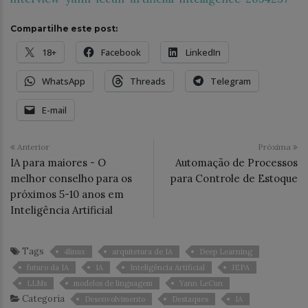
Compartilhe este post:
18+
Facebook
LinkedIn
WhatsApp
Threads
Telegram
E-mail
Anterior
Próxima
IA para maiores - O
Automação de Processos
melhor conselho para os
para Controle de Estoque
próximos 5-10 anos em
Inteligência Artificial
Tags
4linux
arquitetura de IA
Deep Learning
futuro da IA
IA
Inteligência Artificial
JEPA
LLMs
modelos de linguagem
Yann LeCun
Categoria
Desenvolvimento
Destaques
IA