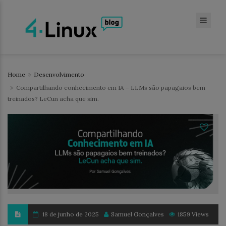
Home
Desenvolvimento
Compartilhando conhecimento em IA – LLMs são papagaios bem
treinados? LeCun acha que sim.
18 de junho de 2025
Samuel Gonçalves
1859 Views