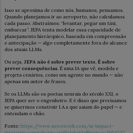
Isso se aproxima de como nós, humanos, pensamos.
Quando planejamos ir ao aeroporto, não calculamos
cada passo. Abstraímos: “levantar, pegar um táxi,
embarcar”. JEPA tenta modelar essa capacidade de
planejamento hierárquico, baseada em compreensão
e antecipação — algo completamente fora do alcance
dos atuais LLMs.
Ou seja,
JEPA não é sobre prever texto. É sobre
prever consequências.
É uma IA que vê, modela e
projeta cenários, como um agente no mundo — não
apenas um autor de frases.
Se os LLMs são os poetas neurais do século XXI, o
JEPA quer ser o engenheiro. E é disso que precisamos
se quisermos construir I.A.s que saiam do papel — e
entendam o chão.
Fonte:
https://www.newsweek.com/ai-impact-
interview-yann-lecun-artificial-intelligence-2054237