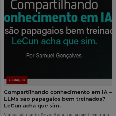
Destaques
Compartilhando conhecimento em IA –
LLMs são papagaios bem treinados?
LeCun acha que sim.
Vamos falar sério. Se você ainda acha que treinar um