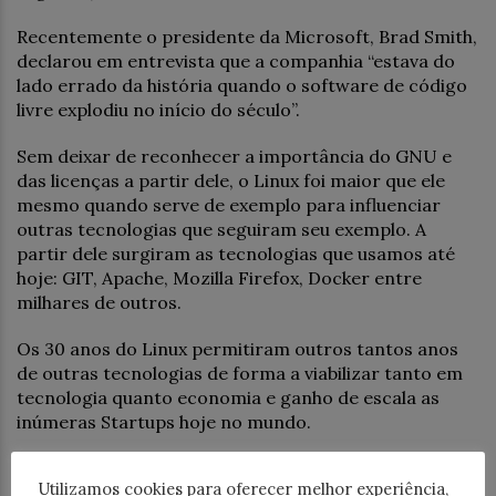
Recentemente o presidente da Microsoft, Brad Smith,
declarou em entrevista que a companhia “estava do
lado errado da história quando o software de código
livre explodiu no início do século”.
Sem deixar de reconhecer a importância do GNU e
das licenças a partir dele, o Linux foi maior que ele
mesmo quando serve de exemplo para influenciar
outras tecnologias que seguiram seu exemplo. A
partir dele surgiram as tecnologias que usamos até
hoje: GIT, Apache, Mozilla Firefox, Docker entre
milhares de outros.
Os 30 anos do Linux permitiram outros tantos anos
de outras tecnologias de forma a viabilizar tanto em
tecnologia quanto economia e ganho de escala as
inúmeras Startups hoje no mundo.
A 4Linux viveu o furacão da mudança que o Linux
Utilizamos cookies para oferecer melhor experiência,
proporcionou. Éramos e somos apaixonados por