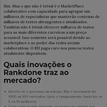
Sim. Mas o que não é trivial é o MarketPlace
colaborativo com capacidade para agrupar um
milhares de especialistas que manterão centenas de
milhares de testes abrangentes e atualizados.
Também não é trivial oferecer milhares de testes
para as mais diferentes carreiras a um preço
acessível. Isso somente será possível devido ao
marketplace e ao poder das redes sociais
colaborativas. O RH paga caro nos poucos testes
atualmente disponíveis.
Quais inovações o
Rankdone traz ao
mercado?
Inverte-se o processo na seleção. Não é necessário ler
1000 ou 100 currículos. Após o ranqueamento, basta ler os
5 ou 10 melhores;
Como num grande mercado, os testes são criados por