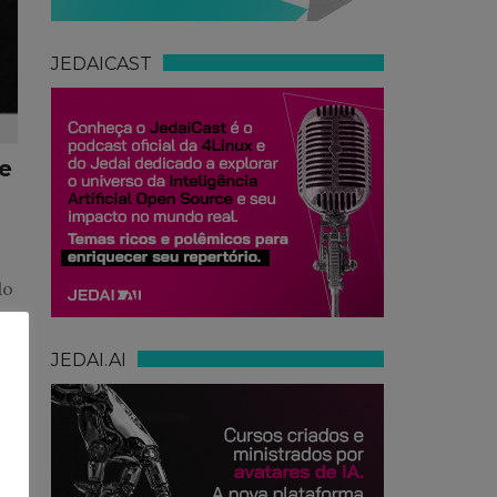
JEDAICAST
e
do
JEDAI.AI