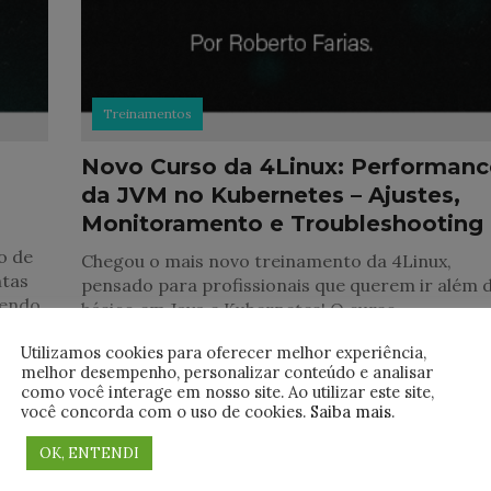
Treinamentos
Novo Curso da 4Linux: Performanc
da JVM no Kubernetes – Ajustes,
Monitoramento e Troubleshooting
o de
Chegou o mais novo treinamento da 4Linux,
ntas
pensado para profissionais que querem ir além 
tendo
básico em Java e Kubernetes! O curso
Performance da JVM no Kubernetes: Ajustes,
Utilizamos cookies para oferecer melhor experiência,
Monitoramento e
melhor desempenho, personalizar conteúdo e analisar
como você interage em nosso site. Ao utilizar este site,
você concorda com o uso de cookies.
Saiba mais
.
OK, ENTENDI