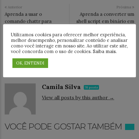
Anterior
Próxima
Aprenda a usar o
Aprenda a converter um
comando chattr para
shell script em binário em
bloquear arquivos e
passos simples
Utilizamos cookies para oferecer melhor experiência,
diretórios
melhor desempenho, personalizar conteúdo e analisar
como você interage em nosso site. Ao utilizar este site,
você concorda com o uso de cookies.
Saiba mais
.
Categoria
Segurança
OK, ENTENDI
ABOUT AUTHOR
Camila Silva
76 posts
View all posts by this author →
VOCÊ PODE GOSTAR TAMBÉM