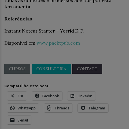
todas as conexões e processos abertos por esta
ferramenta.
Referências
Instant Netcat Starter – Yerrid K.C.
Disponível em:
www.packtpub.com
CURSOS
CONSULTORIA
CONTATO
Compartilhe este post:
18+
Facebook
LinkedIn
WhatsApp
Threads
Telegram
E-mail